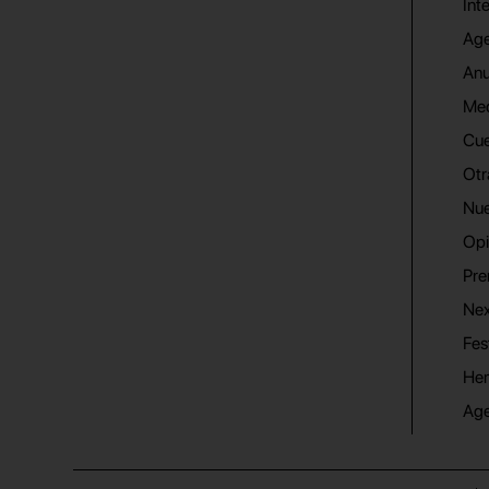
Int
Age
Anu
Me
Cue
Otr
Nue
Opi
Pre
Nex
Fes
He
Ag