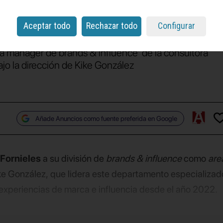
orpora a Roman
Aceptar todo
Rechazar todo
Configurar
ea manager de brands & influence’ de la consultora
ajo la dirección de Kike González
Añade Anuncios como fuente preferida en Google
 Fornieles
a su división de
brands & influence
como
are
ike González, que lidera este departamento especializad
 experiencias de marca e influencia desde el año 2022.