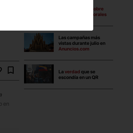
A tres bandas:
Sobre
campañas electorales
Las campañas más
vistas durante julio en
Anuncios.com
La
verdad
que se
escondía en un QR
a
o en