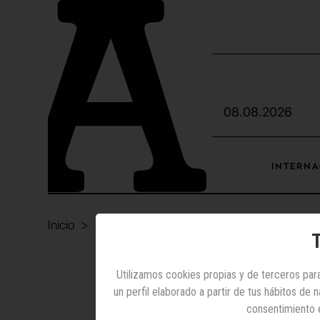
08.08.2026
INTERNA
Inicio
Agencias
Sonia Fornieles
se incorpora a R
T
Utilizamos cookies propias y de terceros para
un perfil elaborado a partir de tus hábitos de
Son
consentimiento 