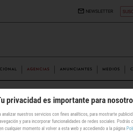
NEWSLETTER
SUSC
CIONAL
AGENCIAS
ANUNCIANTES
MEDIOS
C
oman
u privacidad es importante para nosotr
 analizar nuestros servicios con fines analíticos, para mostrarte publici
Agencias
 navegación y para incorporar funcionalidades de redes sociales. Podrás
ia Fornieles
se
en cualquier momento al volver a esta web y accediendo a la página
Pol