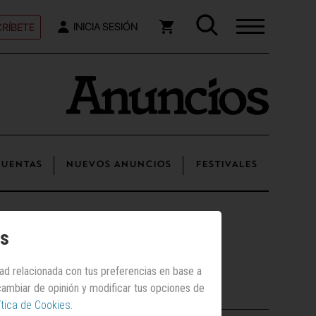
RÍBETE
INICIA SESIÓN
UENTAS
NUEVOS ANUNCIOS
FESTIVALES
os
dad relacionada con tus preferencias en base a
 cambiar de opinión y modificar tus opciones de
Posts recientes
ítica de Cookies
.