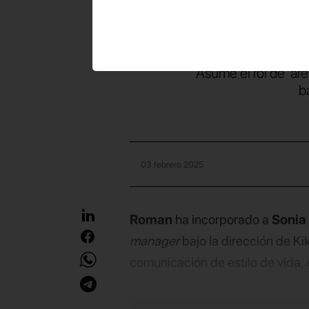
inc
Asume el rol de ‘ar
b
03 febrero 2025
Roman
ha incorporado a
Sonia
manager
bajo la dirección de K
comunicación de estilo de vida,