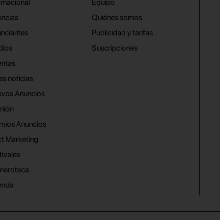
ernacional
Equipo
ncias
Quiénes somos
nciantes
Publicidad y tarifas
dios
Suscripciones
ntas
as noticias
vos Anuncios
nión
mios Anuncios
t Marketing
tivales
meroteca
enda