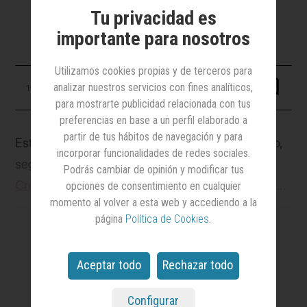
ejecutiva de This Is Libre
Tu privacidad es
importante para nosotros
Utilizamos cookies propias y de terceros para
analizar nuestros servicios con fines analíticos,
12 junio 2025
para mostrarte publicidad relacionada con tus
preferencias en base a un perfil elaborado a
partir de tus hábitos de navegación y para
Está entre las veinticinco creativas del momento,
incorporar funcionalidades de redes sociales.
según la lista elaborada por
Más Mujeres
Podrás cambiar de opinión y modificar tus
Creativas,
donde se define como “una fanática de
opciones de consentimiento en cualquier
momento al volver a esta web y accediendo a la
las buenas ideas no importa si estas se
página
Política de Cookies
.
materializan en un buen plato gastronómico, un
viaje exótico o un GP de Cannes”. Colidera el
Aceptar todo
Rechazar todo
ranking de creativos más premiados por el CdeC,
es el medio
líder en notoriedad y credibilidad
aunque reconoce que el premio más importante le
en el sector de la Publicidad y el Marketing
y el
Configurar