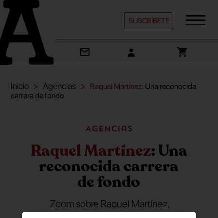
SUSCRÍBETE
Inicio
Agencias
Raquel Martínez
: Una reconocida
carrera de fondo
Agencias
Raquel Martínez
: Una
reconocida carrera
de fondo
Zoom sobre Raquel Martínez,
cofundadora y directora creativa