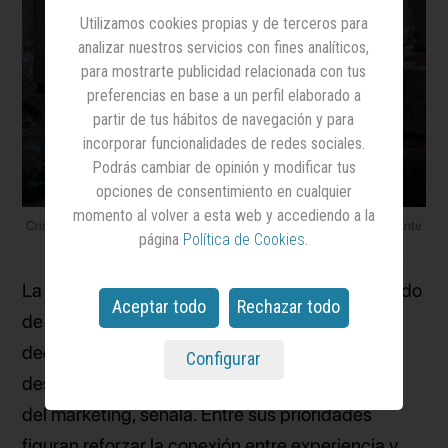
Utilizamos cookies propias y de terceros para
analizar nuestros servicios con fines analíticos,
para mostrarte publicidad relacionada con tus
preferencias en base a un perfil elaborado a
partir de tus hábitos de navegación y para
incorporar funcionalidades de redes sociales.
Podrás cambiar de opinión y modificar tus
opciones de consentimiento en cualquier
momento al volver a esta web y accediendo a la
Cristina Barbosa junto a Alonso Colmenares, socio fundador y presidente
página
Política de Cookies
.
de Flash
La incorporación de Barbosa llega tras un periodo
Aceptar todo
Rechazar todo
de reflexión profesional en el que la directiva
decidió apostar por un proyecto independiente
Configurar
desde el que impulsar una visión más integrada
del marketing, señala. Entre sus prioridades
figuran reforzar la conexión entre experiencia y