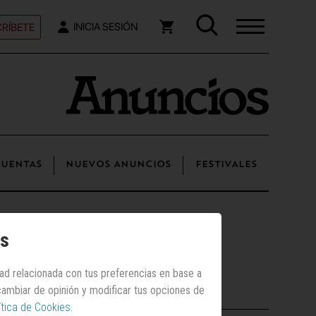
RÍBETE
INICIA SESIÓN
UENTAS
NUEVOS ANUNCIOS
FESTIVALES
os
dad relacionada con tus preferencias en base a
Posts recientes
 cambiar de opinión y modificar tus opciones de
ítica de Cookies
.