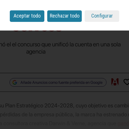
icionamiento de
Aceptar todo
Rechazar todo
Configurar
Correos
 el el concurso que unificó la cuenta en una sola
agencia
Añade Anuncios como fuente preferida en Google
 su Plan Estratégico 2024-2028, cuyo objetivo es cambi
s pérdidas de la empresa pública, la marca ha estrenado
a consultora creativa Darwin & Verne, agencia que
ganó