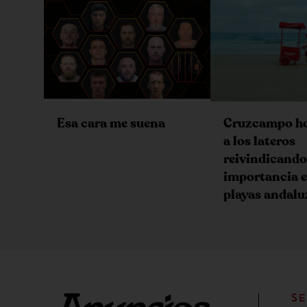
Esa cara me suena
Cruzcampo h
a los lateros
reivindicando
importancia e
playas andalu
SE