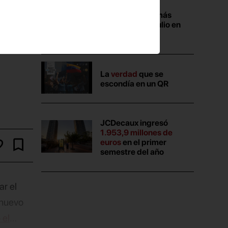
Las campañas más
vistas durante julio en
Anuncios.com
La
verdad
que se
escondía en un QR
JCDecaux ingresó
1.953,9 millones de
euros
en el primer
semestre del año
ar el
 nuevo
 el