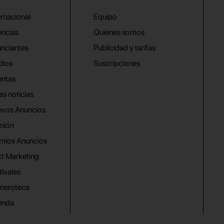
ernacional
Equipo
ncias
Quiénes somos
nciantes
Publicidad y tarifas
dios
Suscripciones
ntas
as noticias
vos Anuncios
nión
mios Anuncios
t Marketing
tivales
meroteca
enda