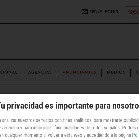
NEWSLETTER
SUSC
CIONAL
AGENCIAS
ANUNCIANTES
MEDIOS
C
osicionamiento de
Correos
u privacidad es importante para nosotr
Anunciantes
 analizar nuestros servicios con fines analíticos, para mostrarte publici
 navegación y para incorporar funcionalidades de redes sociales. Podrás
 campaña del nuevo
en cualquier momento al volver a esta web y accediendo a la página
Pol