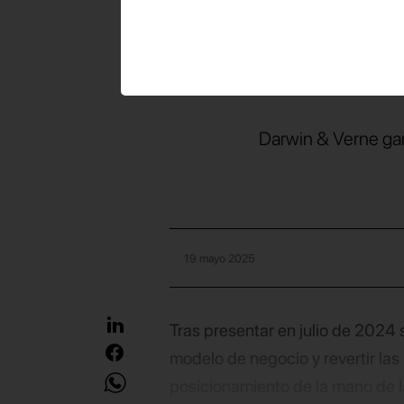
pos
Darwin & Verne ganó
19 mayo 2025
Tras presentar en julio de 2024
modelo de negocio y revertir la
posicionamiento de la mano de l