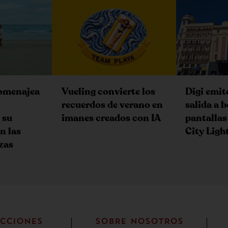
omenajea
Vueling convierte los
Digi emit
recuerdos de verano en
salida a b
 su
imanes creados con IA
pantallas
n las
City Ligh
zas
CCIONES
SOBRE NOSOTROS