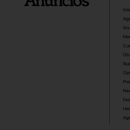
Int
Age
Anu
Me
Cue
Otr
Nue
Opi
Pre
Nex
Fes
He
Ag