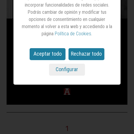
incorporar funcionalidades de redes sociales.
Podrás cambiar de opinión y modificar tus
opciones de consentimiento en cualquier
momento al volver a esta web y accediendo a la
página
Política de Cookies
.
No tenemos ni
p*** idea
Aceptar todo
Rechazar todo
Un artículo de Elvis Santos, 'chief PR & influence
officer' de Ogilvy Spain, para 'Anuncios'
Configurar
Elvis Santos
1