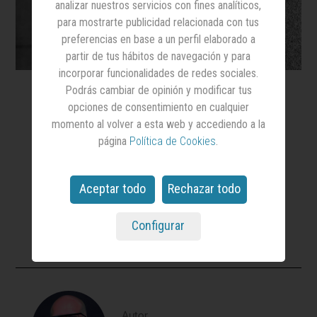
analizar nuestros servicios con fines analíticos,
para mostrarte publicidad relacionada con tus
preferencias en base a un perfil elaborado a
partir de tus hábitos de navegación y para
incorporar funcionalidades de redes sociales.
Podrás cambiar de opinión y modificar tus
opciones de consentimiento en cualquier
Donald
McDonald
momento al volver a esta web y accediendo a la
página
Política de Cookies
.
"Me atrevo a solicitar en próximas
campañas el retorno de una disciplina
Aceptar todo
Rechazar todo
que está en desuso: el beso a bebés
en mercados"
Configurar
Autor