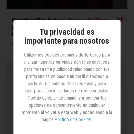
Exterior Plus ficha a
Txema de Diego
para reforzar su área creativa y de
Tu privacidad es
innovación
importante para nosotros
Se incorpora como responsable de Hype
Utilizamos cookies propias y de terceros para
analizar nuestros servicios con fines analíticos,
para mostrarte publicidad relacionada con tus
preferencias en base a un perfil elaborado a
partir de tus hábitos de navegación y para
incorporar funcionalidades de redes sociales.
Podrás cambiar de opinión y modificar tus
opciones de consentimiento en cualquier
momento al volver a esta web y accediendo a la
página
Política de Cookies
.