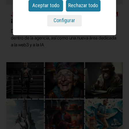
Aceptar todo
Rechazar todo
Jacobo Zelada
, nombrado ‘chief
Configurar
innovation officer’ de Apple Tree
Dirigirá el desarrollo de nuevas soluciones tecnológicas
dentro de la agencia, así como una nueva área dedicada
a la web3 y a la IA