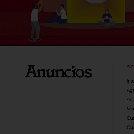
SE
Int
Age
Anu
Me
Cue
Otr