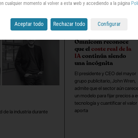
en cualquier momento al volver a esta web y accediendo a la página
Pol
Aceptar todo
Rechazar todo
Configurar
Omnicom reconoce
que el
coste real de la
IA
continúa siendo
una incógnita
El presidente y CEO del mayor
grupo publicitario, John Wren,
admite que el sector aún carec
un modelo para fijar precios a e
tecnología y cuantificar el valor
aporta
 de la industria durante