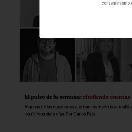
consentimiento 
El pulso de la semana:
rindiendo cuentas
Algunas de las cuestiones que han marcado la actualidad
los últimos siete días. Por Carlos Ruiz