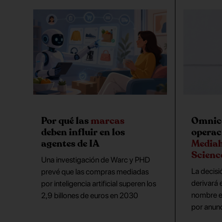
Por qué las
marcas
Omnico
deben influir en los
operac
agentes de IA
Media
Scienc
Una investigación de Warc y PHD
La decisi
prevé que las compras mediadas
derivará
por inteligencia artificial superen los
nombre e
2,9 billones de euros en 2030
por anunc