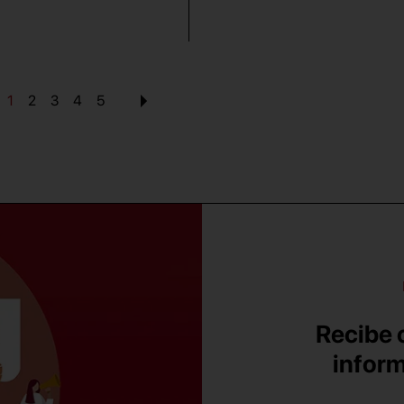
1
2
3
4
5
Recibe c
inform