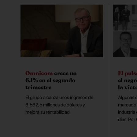
Omnicom
crece un
El pul
6,1% en el segundo
el neg
trimestre
la vict
El grupo alcanza unos ingresos de
Algunas d
6.562,5 millones de dólares y
marcado l
mejora su rentabilidad
industria
días. Por