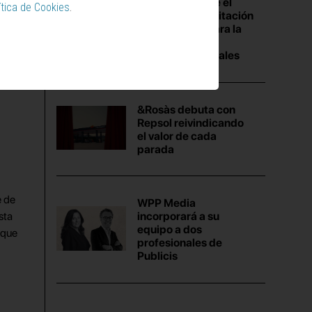
asociados sobre el
ítica de Cookies
.
‘estado’ de la licitación
de Comscore para la
medición de
audiencias digitales
&Rosàs debuta con
Repsol reivindicando
el valor de cada
parada
e de
WPP Media
sta
incorporará a su
equipo a dos
 que
profesionales de
Publicis