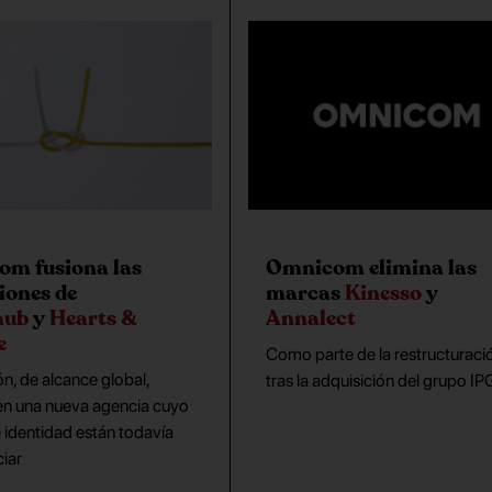
m fusiona las
Omnicom elimina las
iones de
marcas
Kinesso
y
hub
y
Hearts &
Annalect
e
Como parte de la restructuraci
ón, de alcance global,
tras la adquisición del grupo IP
 en una nueva agencia cuyo
 identidad están todavía
iar