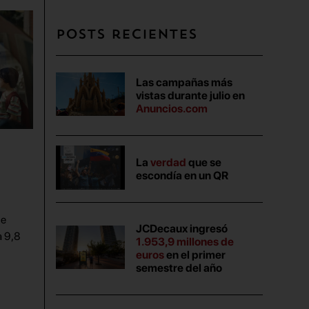
Posts recientes
Las campañas más
vistas durante julio en
Anuncios.com
La
verdad
que se
escondía en un QR
de
JCDecaux ingresó
a 9,8
1.953,9 millones de
euros
en el primer
semestre del año