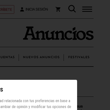
RÍBETE
INICIA SESIÓN
UENTAS
NUEVOS ANUNCIOS
FESTIVALES
os
Los más vistos
dad relacionada con tus preferencias en base a
AIMC informa a sus
 cambiar de opinión y modificar tus opciones de