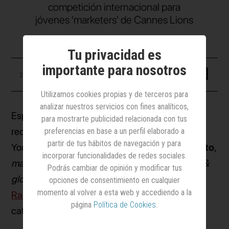
competición internacional para
jóvenes 'marketers' de Cannes Lions
Tu privacidad es
importante para nosotros
29 junio 2026
Utilizamos cookies propias y de terceros para
analizar nuestros servicios con fines analíticos,
España regresa de
Cannes Lions
con un
para mostrarte publicidad relacionada con tus
reconocimiento en las competiciones de los
preferencias en base a un perfil elaborado a
partir de tus hábitos de navegación y para
Young Lions.
Helena Navarro
y
Marta Benedito
,
incorporar funcionalidades de redes sociales.
marketing product manager
y
trade marketing &
Podrás cambiar de opinión y modificar tus
global planning
, respectivamente, en
Penguin
opciones de consentimiento en cualquier
momento al volver a esta web y accediendo a la
Random House
, han conseguido el oro en la
página
Política de Cookies
.
categoría Young Lions Marketers.