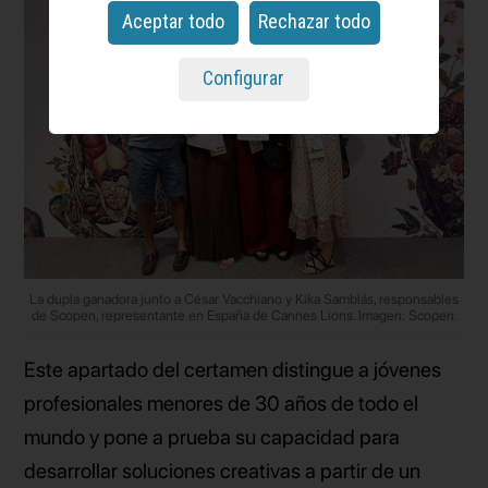
Aceptar todo
Rechazar todo
Configurar
La dupla ganadora junto a César Vacchiano y Kika Samblás, responsables
de Scopen, representante en España de Cannes Lions. Imagen: Scopen.
Este apartado del certamen distingue a jóvenes
profesionales menores de 30 años de todo el
mundo y pone a prueba su capacidad para
desarrollar soluciones creativas a partir de un