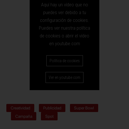
Aquí hay un vídeo que no
puedes ver debido a tu
configuración de cookies.
Puedes ver nuestra política
de cookies o abrir el vídeo
en youtube.com
Política de cookies
Ver en youtube.com
Creatividad
Publicidad
Super Bowl
Campaña
Spot