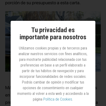
porción de su presupuesto a esta carta.
Tu privacidad es
importante para nosotros
Utilizamos cookies propias y de terceros para
analizar nuestros servicios con fines analíticos,
para mostrarte publicidad relacionada con tus
preferencias en base a un perfil elaborado a
partir de tus hábitos de navegación y para
Anuncio de Volkswagen en la Super Bowl de 2011
incorporar funcionalidades de redes sociales.
Podrás cambiar de opinión y modificar tus
Más allá de lo que sucederá dentro de unos días
opciones de consentimiento en cualquier
momento al volver a esta web y accediendo a la
en Estados Unidos, aprovechamos los días
página
Política de Cookies
.
previos al partido para realizar un repaso por una