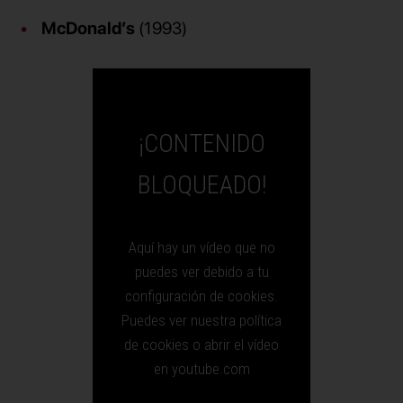
McDonald’s
(1993)
¡CONTENIDO
BLOQUEADO!
Aquí hay un vídeo que no
puedes ver debido a tu
configuración de cookies.
Puedes ver nuestra política
de cookies o abrir el vídeo
en youtube.com