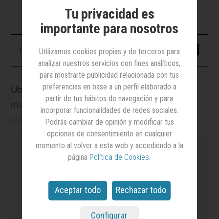
Tu privacidad es
importante para nosotros
12 mayo 2023
Utilizamos cookies propias y de terceros para
analizar nuestros servicios con fines analíticos,
para mostrarte publicidad relacionada con tus
preferencias en base a un perfil elaborado a
Uber ha convocado un concurso por su cuenta
partir de tus hábitos de navegación y para
mundial de medios, cuyo valor ronda los 600
incorporar funcionalidades de redes sociales.
millones de dólares, según publica la revista
Podrás cambiar de opinión y modificar tus
opciones de consentimiento en cualquier
estadounidense
Adweek
. EssenceMediacom,
momento al volver a esta web y accediendo a la
agencia que forma parte de GroupM (WPP), es la
página
Política de Cookies
.
actual titular de este negocio.
es el medio
líder en notoriedad y credibilidad
Aceptar todo
Rechazar todo
en el sector de la Publicidad y el Marketing
y el
más leído.
Configurar