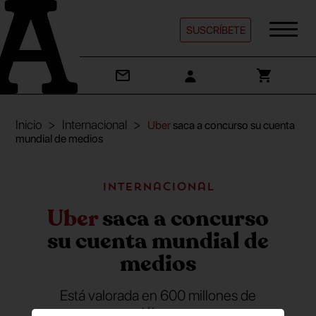
SUSCRÍBETE
Inicio
Internacional
Uber
saca a concurso su cuenta
mundial de medios
Internacional
Uber
saca a concurso
su cuenta mundial de
medios
Está valorada en 600 millones de
dólares