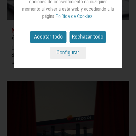
opciones de consentimiento en cualquier
momento al volver a esta web y accediendo a la
página
Política de Cookies
.
Newlink
impulsará la comunicación
Aceptar todo
Rechazar todo
del Global LegalTech Hub
La consultora se convierte en partner de comunicación
Configurar
del ecosistema 'legaltech' y colaborará en reforzar su
proyección internacional