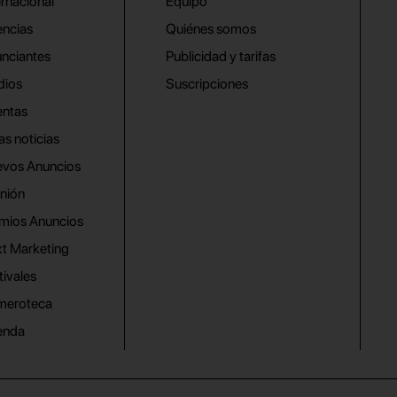
ernacional
Equipo
ncias
Quiénes somos
nciantes
Publicidad y tarifas
dios
Suscripciones
ntas
as noticias
vos Anuncios
nión
mios Anuncios
t Marketing
tivales
meroteca
enda