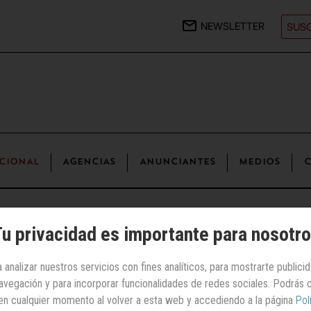
NEWSLETTER
SUSC
CIONAL
AGENCIAS
ANUNCIANTES
MEDIOS
C
a cuenta mundial de medios de
Carlsberg
u privacidad es importante para nosotr
 analizar nuestros servicios con fines analíticos, para mostrarte publici
Internacional
 navegación y para incorporar funcionalidades de redes sociales. Podrás
encias compiten por
en cualquier momento al volver a esta web y accediendo a la página
Pol