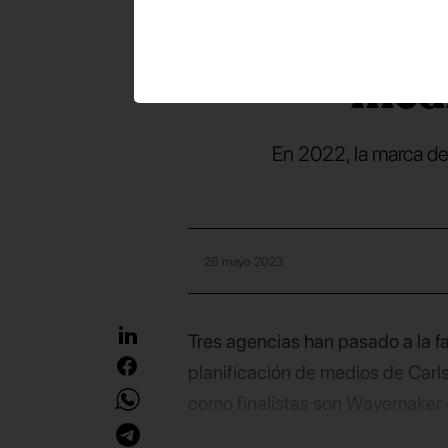
la c
med
En 2022, la marca de
26 mayo 2023
Tres agencias han pasado a la f
planificación de medios de Carl
como finalistas son Wavemaker (