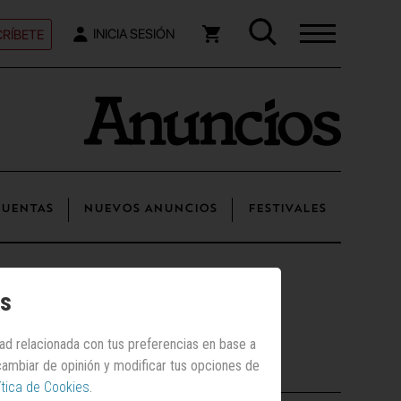
RÍBETE
INICIA SESIÓN
UENTAS
NUEVOS ANUNCIOS
FESTIVALES
os
dad relacionada con tus preferencias en base a
 cambiar de opinión y modificar tus opciones de
Posts recientes
ítica de Cookies
.