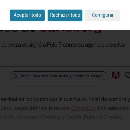
uenta mundial de
Aceptar todo
Rechazar todo
Configurar
ios de
Carlsberg
 cerveza designó a Fold 7 como su agencia creativa
Añade Anuncios como fuente preferida en Google
ase final del concurso por la cuenta mundial de compra 
sberg, según informa la revista
Campaign
. Las seleccio
WPP), iProspect (Dentsu) y Zenith (Publicis Groupe).