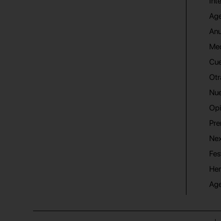
Int
Age
Anu
Me
Cue
Otr
Nue
Opi
Pre
Nex
Fes
He
Ag