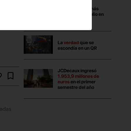
Las campañas más
vistas durante julio en
Anuncios.com
La
verdad
que se
escondía en un QR
JCDecaux ingresó
1.953,9 millones de
euros
en el primer
semestre del año
y
nadas