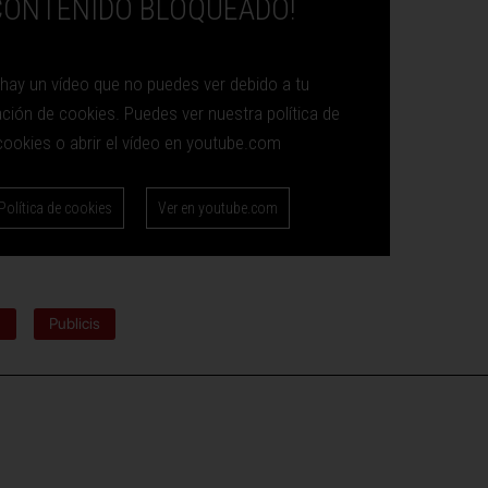
CONTENIDO BLOQUEADO!
 hay un vídeo que no puedes ver debido a tu
ación de cookies. Puedes ver nuestra política de
cookies o abrir el vídeo en youtube.com
Política de cookies
Ver en youtube.com
t
Publicis