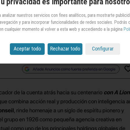
u privacidad es importante para nosotr
tenario de
Publicis
 analizar nuestros servicios con fines analíticos, para mostrarte publici
 navegación y para incorporar funcionalidades de redes sociales. Podrás
en cualquier momento al volver a esta web y accediendo a la página
Pol
á 100 años en 2026, ha recurrido a la creatividad de
s Conseil para comenzar su celebración
Aceptar todo
Rechazar todo
Configurar
Añade Anuncios como fuente preferida en Google
cador de la cuenta atrás hacia su centenario
con A Lio
 que combina acción real y producción con inteligencia art
onseil
, rinde homenaje a un siglo de espíritu pionero y
 del grupo en 1926 como pequeña agencia creativa en
tual como uno de los principales holdings globales de