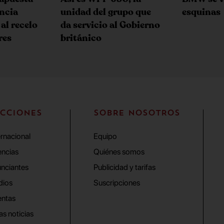
encia
unidad del grupo que
esquinas
 al recelo
da servicio al Gobierno
res
británico
CCIONES
SOBRE NOSOTROS
ernacional
Equipo
ncias
Quiénes somos
nciantes
Publicidad y tarifas
dios
Suscripciones
ntas
as noticias