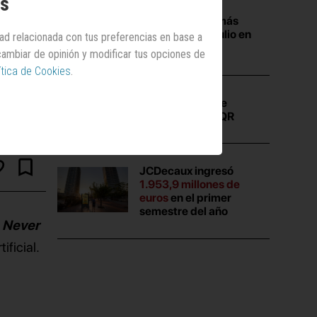
os
Las campañas más
vistas durante julio en
dad relacionada con tus preferencias en base a
Anuncios.com
 cambiar de opinión y modificar tus opciones de
ítica de Cookies
.
La
verdad
que se
escondía en un QR
JCDecaux ingresó
1.953,9 millones de
euros
en el primer
semestre del año
n Never
ificial.