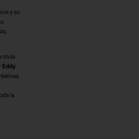
icis y su
su
os,
titula
r
Eddy
ntativas
oda la