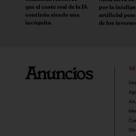
que el coste real de la IA
por la intelig
continúa siendo una
artificial pese
incógnita
de los inverso
SE
Int
Age
Anu
Me
Cue
Otr