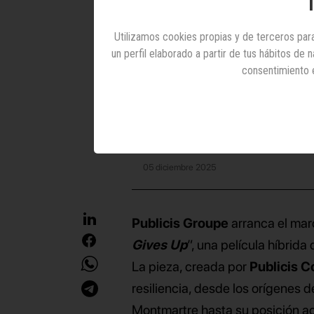
T
el cen
Utilizamos cookies propias y de terceros para
un perfil elaborado a partir de tus hábitos de
consentimiento 
El grupo, que cumplir
Publici
05 diciembre 2025
Publicis Groupe
arranca el mar
Gives Up
”, una película híbrida
La pieza, creada por
Publicis C
resiliencia, desde los orígenes
Montmartre hasta su posición ac