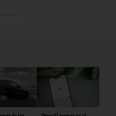
enga de las
OpenAI avanza en el