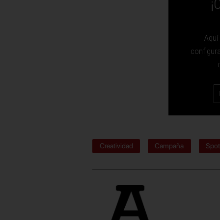
¡
Aquí
configur
Creatividad
Campaña
Spo