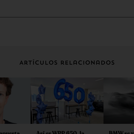
Artículos relacionados
 apuesta
Así es WPP 650, la
BMW se v