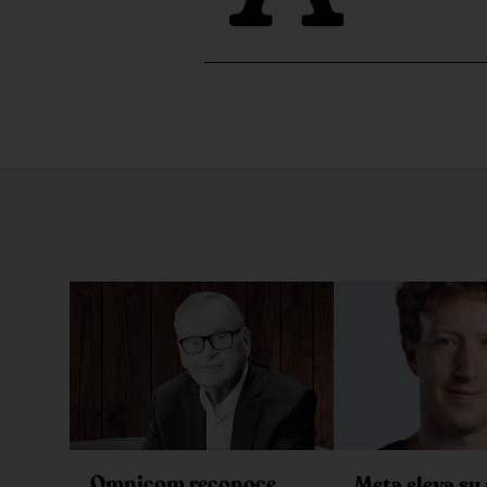
Omnicom reconoce
Meta eleva su