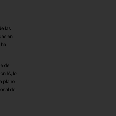
de las
das en
e ha
.
ne de
n IA, lo
da plano
ional de