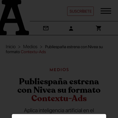
SUSCRÍBETE
Inicio
Medios
Publiespaña estrena con Nivea su
formato
Contextu-Ads
Medios
Publiespaña estrena
con Nivea su formato
Contextu-Ads
Aplica inteligencia artificial en el
entorno HbbTV