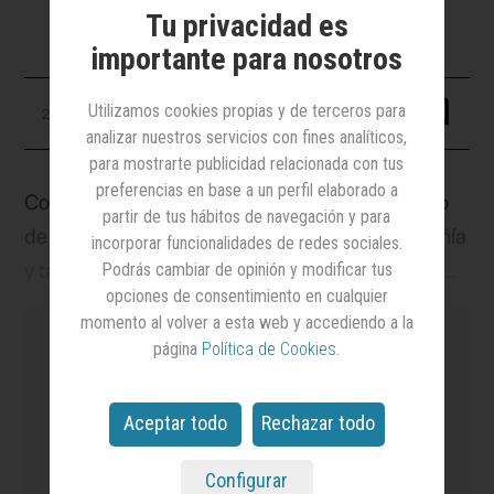
Tu privacidad es
importante para nosotros
Utilizamos cookies propias y de terceros para
23 octubre 2024
analizar nuestros servicios con fines analíticos,
para mostrarte publicidad relacionada con tus
preferencias en base a un perfil elaborado a
Contextu-Ads fue presentado durante el evento
partir de tus hábitos de navegación y para
de celebración del 35º aniversario de la compañía
incorporar funcionalidades de redes sociales.
y también en la pasada edición de La@ de I+A,
Podrás cambiar de opinión y modificar tus
opciones de consentimiento en cualquier
donde obtuvo el premio a la mejor ponencia del
momento al volver a esta web y accediendo a la
encuentro, a cargo de Óscar Flor y Lola Fontán,
página
Política de Cookies
.
del área de producto y audiencias de
Publiespaña, y, además, ha resultado finalista en
Aceptar todo
Rechazar todo
es el medio
líder en notoriedad y credibilidad
los HbbTV Awards 2024 en la categoría Mejor
en el sector de la Publicidad y el Marketing
y el
más leído.
uso de HbbTV para soluciones basadas en
Configurar