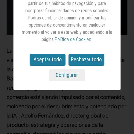
partir de tus hábitos de navegación y para
incorporar funcionalidades de redes sociales.
Podrás cambiar de opinión y modificar tus
opciones de consentimiento en cualquier
momento al volver a esta web y accediendo a la
página
Política de Cookies
.
La plataforma de vídeos
TikTok
ha revelado su
Aceptar todo
Rechazar todo
visión sobre el futuro del comercio digital durante
la celebración de su Commerce Week en
Configurar
Barcelona, un evento que reunió a marcas,
retailers
y agencias. Bajo el lema "El futuro del
comercio está siendo impulsado por el contenido,
moldeado por el descubrimiento y potenciado por
la IA", Adolfo Fernández, director global de
producto, estrategia y operaciones de la