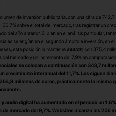
.
lumen de inversión publicitaria, con una cifra de 742,7
l 30,7% sobre el total del mercado, tras registrar un cre
o del año anterior. Si bien en el análisis particular, tant
iales se erigían en el segundo ámbito e inversión, en el 
meses, esta posición la mantiene
search
,
con 375,4 mill
5% del mercado y un incremento del 7,9% en comparación
sociales
se colocan a continuación con 343,7 millo
un crecimiento interanual del 11,7%. Les siguen d
iar
e 264,8 millones de euros, prácticamente la misma 
ecedente.
 y audio digital
ha aumentado en el periodo un 1,6%
ta de mercado del 9,7%.
Websites
alcanza los 206 m