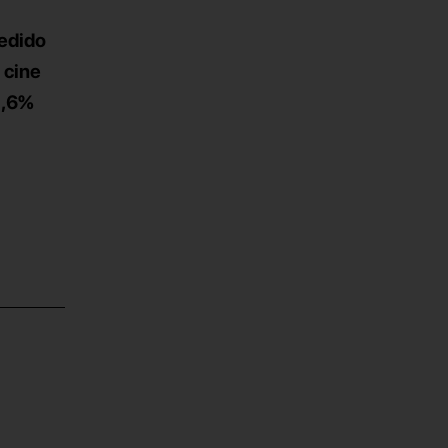
cedido
l
cine
8,6%