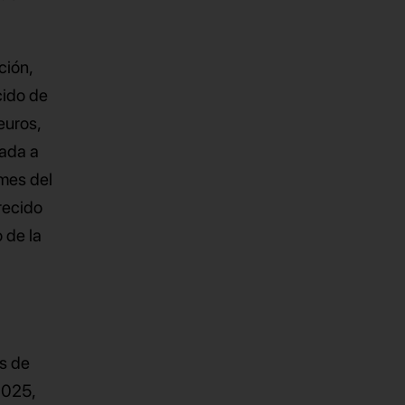
ción,
cido de
euros,
nada a
mes del
recido
 de la
es de
2025,