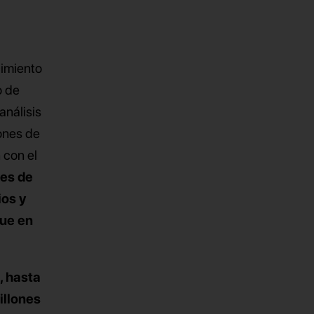
cimiento
o de
análisis
ones de
 con el
nes de
ios y
que en
, hasta
illones