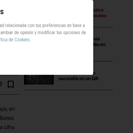
os
A tres bandas:
Sobre
campañas electorales
dad relacionada con tus preferencias en base a
 cambiar de opinión y modificar tus opciones de
Las campañas más
ítica de Cookies
.
vistas durante julio en
Anuncios.com
La
verdad
que se
escondía en un QR
ayo, en
llones
a cifra