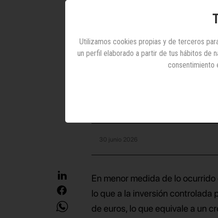
crecimi
T
Utilizamos cookies propias y de terceros para
un perfil elaborado a partir de tus hábitos de
consentimiento 
Alcanza los 568,5 mi
año anteri
30 junio 2026
En menor medida de lo ocurrido e
lo que a la inversión controlada
de euros, lo que equivale a un 