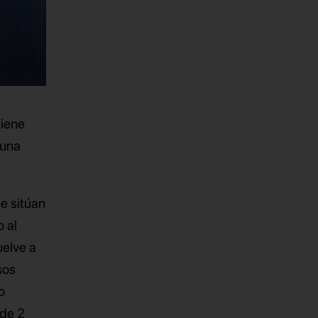
tiene
 una
se sitúan
 al
uelve a
sos
o
 de 2