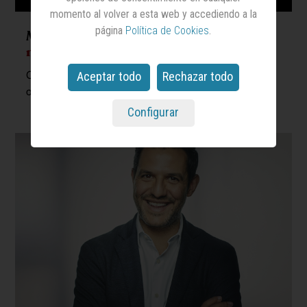
momento al volver a esta web y accediendo a la
página
Política de Cookies
.
Marina Leite aterriza en el
área de
negocio
de Gut
Ocupará el nuevo cargo de ‘head of business’ en su
Aceptar todo
Rechazar todo
oficina de Madrid
Configurar