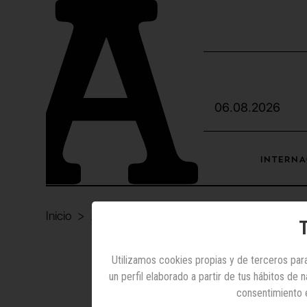
06.08.2026
INTERNA
Inicio
Agencias
Yslandia refuerza su equipo con
s
T
Utilizamos cookies propias y de terceros para
un perfil elaborado a partir de tus hábitos de
Yslandi
consentimiento 