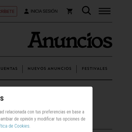
RÍBETE
INICIA SESIÓN
UENTAS
NUEVOS ANUNCIOS
FESTIVALES
os
dad relacionada con tus preferencias en base a
 cambiar de opinión y modificar tus opciones de
Posts recientes
ítica de Cookies
.