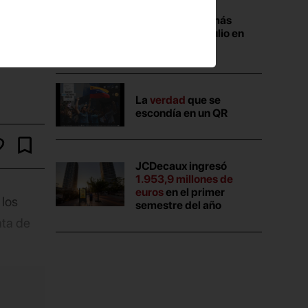
Las campañas más
vistas durante julio en
Anuncios.com
La
verdad
que se
escondía en un QR
JCDecaux ingresó
1.953,9 millones de
euros
en el primer
 los
semestre del año
ata de
entos de