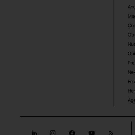
Anu
Me
Cue
Otr
Nue
Opi
Pre
Nex
Fes
He
Ag