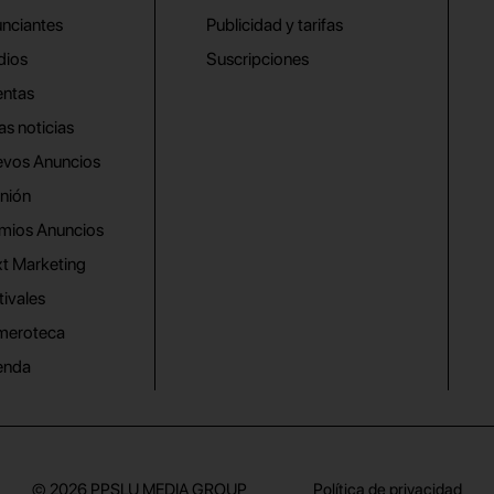
nciantes
Publicidad y tarifas
dios
Suscripciones
ntas
as noticias
vos Anuncios
nión
mios Anuncios
t Marketing
tivales
meroteca
enda
© 2026
PPSLU MEDIA GROUP
Política de privacidad