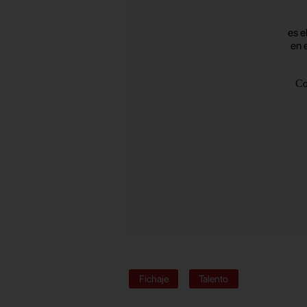
es e
en 
C
Fichaje
Talento