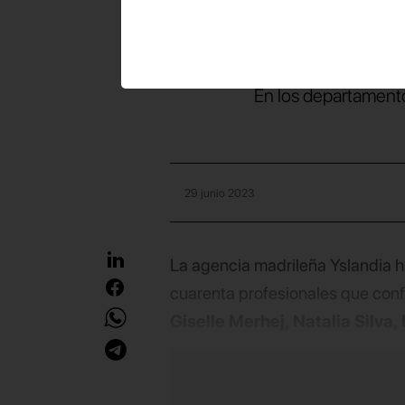
con
sie
En los departamentos
29 junio 2023
La agencia madrileña Yslandia h
cuarenta profesionales que confo
Giselle Merhej, Natalia Silva
Almarcha, Pablo Vivancos y V
creatividad, servicio al cliente y