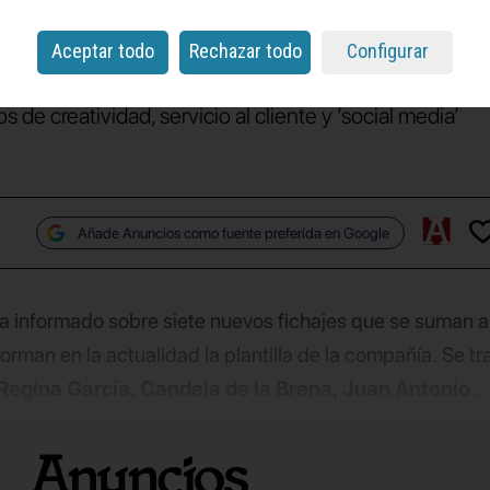
te
incorporaciones
Aceptar todo
Rechazar todo
Configurar
 de creatividad, servicio al cliente y ‘social media’
Añade Anuncios como fuente preferida en Google
a informado sobre siete nuevos fichajes que se suman a
rman en la actualidad la plantilla de la compañía. Se tr
, Regina García. Candela de la Brena, Juan Antonio
íctor Casales
, que llegan para potenciar los departam
social media
.