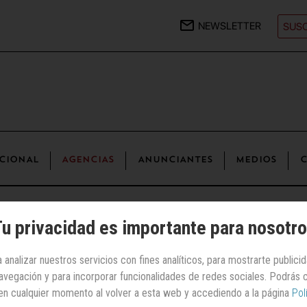
NEWSLETTER
SUSC
CIONAL
AGENCIAS
ANUNCIANTES
MEDIOS
C
iete
incorporaciones
u privacidad es importante para nosotr
 analizar nuestros servicios con fines analíticos, para mostrarte publici
Agencias
 navegación y para incorporar funcionalidades de redes sociales. Podrás
a refuerza su equipo
en cualquier momento al volver a esta web y accediendo a la página
Pol