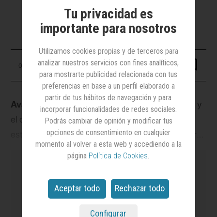
La agencia de medios ha abierto en
Tu privacidad es
Lanzarote y Gran Canaria
importante para nosotros
Utilizamos cookies propias y de terceros para
analizar nuestros servicios con fines analíticos,
04 julio 2024
para mostrarte publicidad relacionada con tus
preferencias en base a un perfil elaborado a
partir de tus hábitos de navegación y para
Avante
continúa apostando por la regionalidad y
incorporar funcionalidades de redes sociales.
el conocimiento de la idiosincrasia local en su
Podrás cambiar de opinión y modificar tus
opciones de consentimiento en cualquier
estrategia de expansión nacional. Acaba de abrir
momento al volver a esta web y accediendo a la
dos nuevas oficinas, ubicadas en las islas de Gran
página
Política de Cookies
.
Canaria y Lanzarote. Ambas estarán
capitaneadas por
Marta Ortega
, quien asume la
Aceptar todo
Rechazar todo
dirección de la delegación con el objetivo de
es el medio
líder en notoriedad y credibilidad
potenciar y diversificar los servicios de la agencia
en el sector de la Publicidad y el Marketing
y el
Configurar