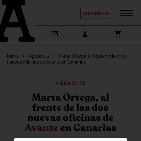
SUSCRÍBETE
Inicio
Agencias
Marta Ortega, al frente de las dos
nuevas oficinas de
Avante
en Canarias
Agencias
Marta Ortega, al
frente de las dos
nuevas oficinas de
Avante
en Canarias