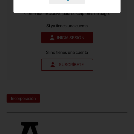
más leído.
en la región.
Contenido exclusivo para suscriptores de pago.
Si ya tienes una cuenta
INICIA SESIÓN
Si no tienes una cuenta
SUSCRÍBETE
Incorporación