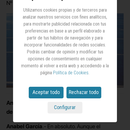
Nº 1736 de la
revista
.
Utilizamos cookies propias y de terceros para
analizar nuestros servicios con fines analíticos,
para mostrarte publicidad relacionada con tus
preferencias en base a un perfil elaborado a
partir de tus hábitos de navegación y para
incorporar funcionalidades de redes sociales.
Podrás cambiar de opinión y modificar tus
opciones de consentimiento en cualquier
momento al volver a esta web y accediendo a la
página
Política de Cookies
.
Aceptar todo
Rechazar todo
Anuncios.- ¿La publicidad ha sido lo tuyo
Configurar
desde el principio? ¿Qué formación tienes?
Anabel García
.- En absoluto. Aunque el