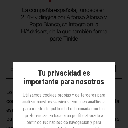
La compañía española, fundada en
2019 y dirigida por Alfonso Alonso y
Pepe Blanco, se integra en la
H/Advisors, de la que también forma
parte Tinkle
03 febrero 2026
Tu privacidad es
importante para nosotros
Lo adelantaba
El Español
por la mañana y lo
Utilizamos cookies propias y de terceros para
confirmaba Havas en la nota de prensa difundida
analizar nuestros servicios con fines analíticos,
para mostrarte publicidad relacionada con tus
esa misma tarde: Havas ha adquirido una
preferencias en base a un perfil elaborado a
participación mayoritaria en Acento Public Affairs,
partir de tus hábitos de navegación y para
consultora en asuntos públicos de España,