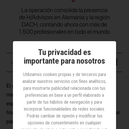
La operación consolida la presencia
de H/Advisors en Alemania y la región
DACH, contando ahora con más de
1.500 profesionales en todo el mundo
Tu privacidad es
importante para nosotros
07 noviembre 2025
Utilizamos cookies propias y de terceros para
analizar nuestros servicios con fines analíticos,
El grupo
Havas
ha adquirido una participación
para mostrarte publicidad relacionada con tus
mayoritaria en
Gauly Advisors
, firma alemana
preferencias en base a un perfil elaborado a
partir de tus hábitos de navegación y para
especializada en comunicación corporativa y
incorporar funcionalidades de redes sociales.
financiera. Tras la operación, Gauly pasa a formar
Podrás cambiar de opinión y modificar tus
parte de
H/Advisors
, la consultora global de
opciones de consentimiento en cualquier