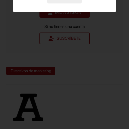
Si ya tienes una cuenta
toda la atención se focalizada en el
smash burger,
INICIA SESIÓN
que se convierte en lo más solicitado, por ejemplo,
en la ciudad de Barcelona.
Si no tienes una cuenta
SUSCRÍBETE
Directivos de marketing