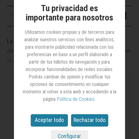
Tu privacidad es
importante para nosotros
12 febrero 2025
Utilizamos cookies propias y de terceros para
analizar nuestros servicios con fines analíticos,
La hamburguesa sigue siendo la reina del
para mostrarte publicidad relacionada con tus
delivery.
Este es el principal titular que nos deja el
preferencias en base a un perfil elaborado a
estudio anual en el que Just Eat analiza las
partir de tus hábitos de navegación y para
incorporar funcionalidades de redes sociales.
novedades gastronómicas, hábitos de consumo y
Podrás cambiar de opinión y modificar tus
previsiones del mercado del reparto a domicilio a
opciones de consentimiento en cualquier
través del canal online en España. El
Gastrómetro
momento al volver a esta web y accediendo a la
2024 recoge que en el ranking de platos más
página
Política de Cookies
.
es el medio
líder en notoriedad y credibilidad
pedidos la primera posición sigue siendo para la
en el sector de la Publicidad y el Marketing
y el
más leído.
hamburguesa de ternera, seguida por el
maki
y el
Aceptar todo
Rechazar todo
poké
. Este informe habla, además, de las
Contenido exclusivo para suscriptores de pago.
Configurar
tendencias más emergentes. Y en esta ocasión