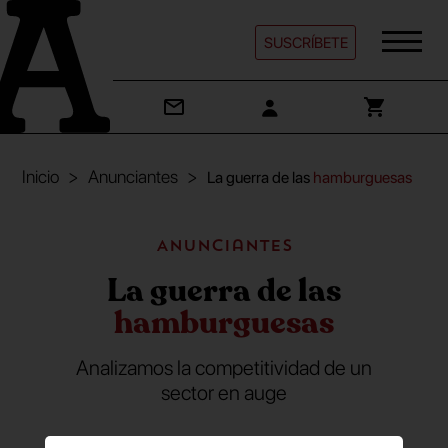
SUSCRÍBETE
Inicio
Anunciantes
La guerra de las
hamburguesas
Anunciantes
La guerra de las
hamburguesas
Analizamos la competitividad de un
sector en auge