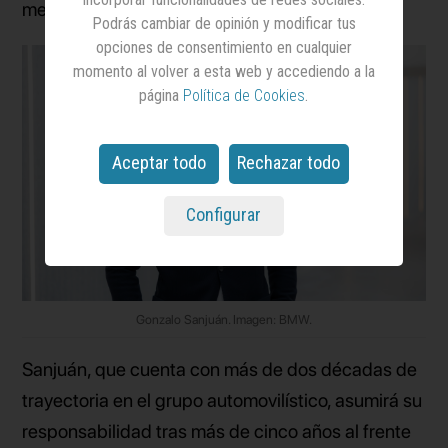
mes de marzo.
Podrás cambiar de opinión y modificar tus
opciones de consentimiento en cualquier
momento al volver a esta web y accediendo a la
página
Política de Cookies
.
Aceptar todo
Rechazar todo
Configurar
Gonzalo Sanjuán. Imagen: BMW.
Sanjuán, que cuenta con más de dos décadas de
trayectoria en el grupo automovilístico, asumirá su
responsabilidad tras más de cinco años al frente