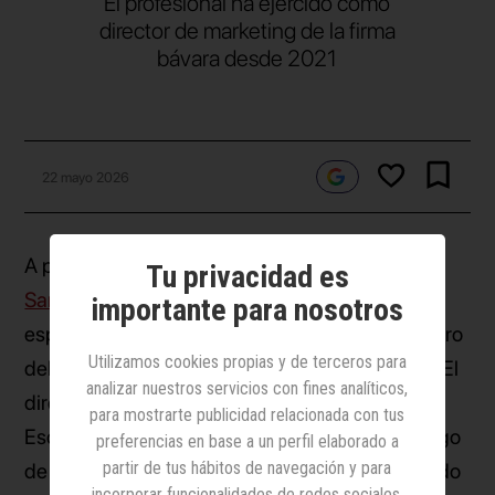
El profesional ha ejercido como
director de marketing de la firma
bávara desde 2021
22 mayo 2026
A partir del próximo 1 de septiembre,
Gonzalo
Tu privacidad es
Sanjuán
, director de marketing de la operación
importante para nosotros
española de BMW, asumirá el cargo de consejero
Utilizamos cookies propias y de terceros para
delegado de la marca en el mercado brasileño. El
analizar nuestros servicios con fines analíticos,
directivo reportará directamente a Maru
para mostrarte publicidad relacionada con tus
Escobedo, quien asumió la presidencia y el cargo
preferencias en base a un perfil elaborado a
partir de tus hábitos de navegación y para
de CEO de BMW Group Latinoamérica el pasado
incorporar funcionalidades de redes sociales.