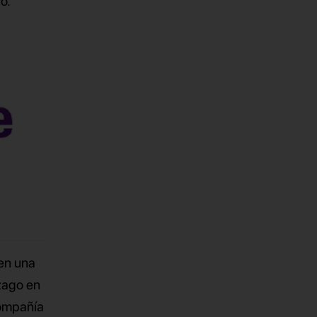
o.
en una
ezago en
 compañía