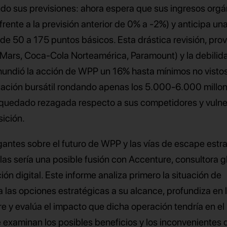
do sus previsiones: ahora espera que sus ingresos orgá
ente a la previsión anterior de 0% a -2%) y anticipa un
de 50 a 175 puntos básicos. Esta drástica revisión, pr
 (Mars, Coca-Cola Norteamérica, Paramount) y la debilida
hundió la acción de WPP un 16% hasta mínimos no visto
ización bursátil rondando apenas los 5.000-6.000 millo
a quedado rezagada respecto a sus competidores y vulne
sición.
gantes sobre el futuro de WPP y las vías de escape estr
las sería una posible fusión con Accenture, consultora g
ión digital. Este informe analiza primero la situación de
 las opciones estratégicas a su alcance, profundiza en 
e y evalúa el impacto que dicha operación tendría en el
examinan los posibles beneficios y los inconvenientes d