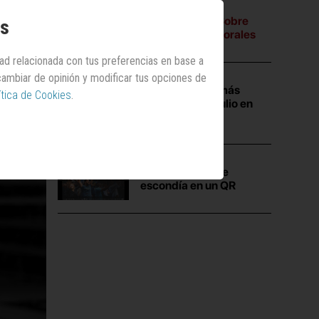
A tres bandas:
Sobre
os
campañas electorales
dad relacionada con tus preferencias en base a
 cambiar de opinión y modificar tus opciones de
Las campañas más
ítica de Cookies
.
vistas durante julio en
Anuncios.com
La
verdad
que se
escondía en un QR