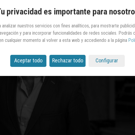
u privacidad es importante para nosotr
 analizar nuestros servicios con fines analíticos, para mostrarte publici
 navegación y para incorporar funcionalidades de redes sociales. Podrás
en cualquier momento al volver a esta web y accediendo a la página
Pol
Aceptar todo
Rechazar todo
Configurar