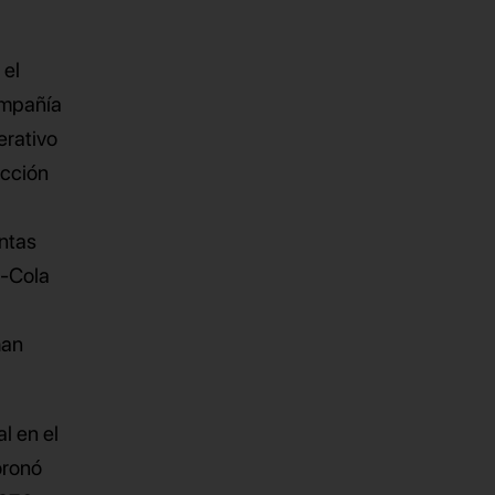
 el
ompañía
erativo
acción
entas
a-Cola
han
l en el
oronó