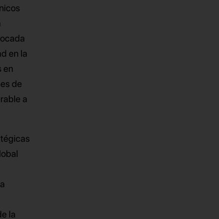
nicos
a
ovocada
d en la
s en
nes de
rable a
atégicas
lobal
la
e la