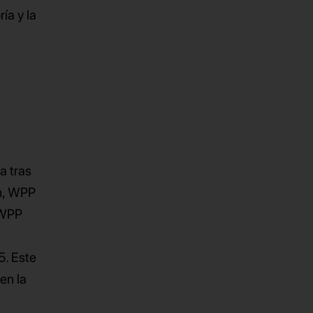
ía y la
a tras
ón, WPP
, WPP
5. Este
en la