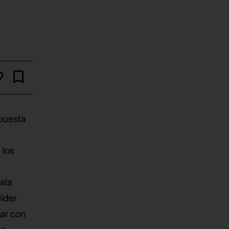
spuesta
 los
cala
líder
zar con