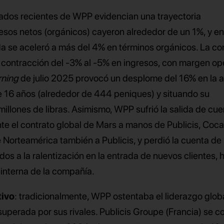
ltados recientes de WPP evidencian una trayectoria
sos netos (orgánicos) cayeron alrededor de un 1%, y en
da se aceleró a más del 4% en términos orgánicos. La c
 contracción del -3% al -5% en ingresos, con margen op
rning
de julio 2025 provocó un desplome del 16% en la 
e 16 años (alrededor de 444 peniques) y situando su
millones de libras. Asimismo, WPP sufrió la salida de cu
te el contrato global de Mars a manos de Publicis, Coc
 Norteamérica también a Publicis, y perdió la cuenta de
s a la ralentización en la entrada de nuevos clientes, 
 interna de la compañía.
tivo
: tradicionalmente, WPP ostentaba el liderazgo globa
 superada por sus rivales. Publicis Groupe (Francia) se c