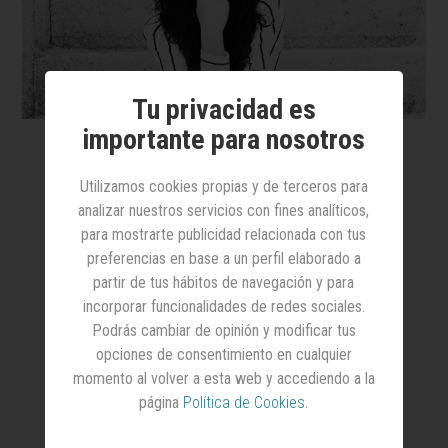
Tu privacidad es
importante para nosotros
Utilizamos cookies propias y de terceros para
Junio no debería ser
analizar nuestros servicios con fines analíticos,
una campaña:
para mostrarte publicidad relacionada con tus
debería ser una
preferencias en base a un perfil elaborado a
partir de tus hábitos de navegación y para
auditoría
incorporar funcionalidades de redes sociales.
Podrás cambiar de opinión y modificar tus
"Una marca que ha llegado tarde al
opciones de consentimiento en cualquier
Orgullo tiene, precisamente, una
momento al volver a esta web y accediendo a la
oportunidad. Porque puede decidir
página
Política de Cookies
.
dejar de improvisar y empezar a
planificar: reconocer su punto de