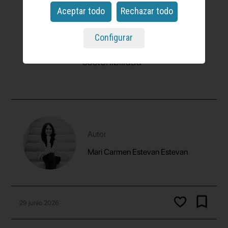
partida, iniciar una auditoría de sus
Aceptar todo
Rechazar todo
materiales y crear un calendario para
empezar a construir con una hoja de
Configurar
ruta clara alineada con los valores de
sostenibilidad"
Autor
Mari Carmen Estevan Estevan
29 junio 2026