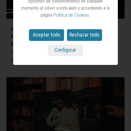
opciones de consentimiento en cualquier
momento al volver a esta web y accediendo a la
página
Política de Cookies
.
Cannes Lions
: España suma un oro,
Aceptar todo
Rechazar todo
una plata y cuatro bronces a su
palmarés
Configurar
La jornada del jueves eleva hasta veintiséis los premios
de nuestro país en el festival