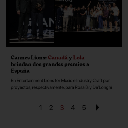
Cannes Lions:
Canadá
y
Lola
brindan dos grandes premios a
España
En Entertainment Lions for Music e Industry Craft por
proyectos, respectivamente, para Rosalía y De’Longhi
1
2
3
4
5