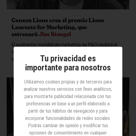
Cannes Lions crea el premio Lions
Laureate for Marketing, que
estrenará
Jim Stengel
El exdirector mundial de marketing de P&G recibirá el
trofeo por su contribución al desarrollo del marketing
Tu privacidad es
creativo y el liderazgo de la profesión
importante para nosotros
Utilizamos cookies propias y de terceros para
analizar nuestros servicios con fines analíticos,
para mostrarte publicidad relacionada con tus
preferencias en base a un perfil elaborado a
partir de tus hábitos de navegación y para
incorporar funcionalidades de redes sociales.
Podrás cambiar de opinión y modificar tus
opciones de consentimiento en cualquier