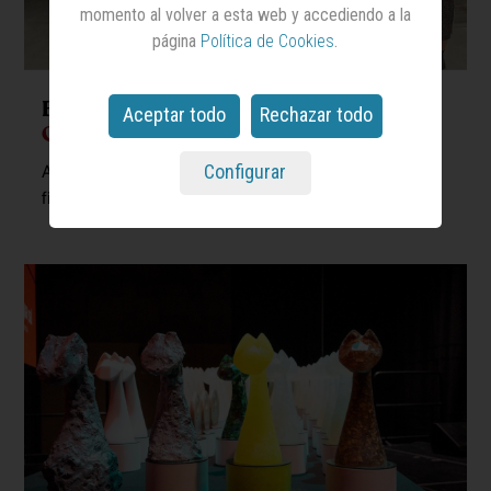
momento al volver a esta web y accediendo a la
página
Política de Cookies
.
España destaca en la ‘shortlist’ de los
Aceptar todo
Rechazar todo
Gerety Awards
Configurar
Agencias como Havas Play, Samy y El Ruso de Rocky
figuran entre los finalistas