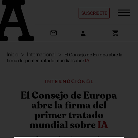
SUSCRÍBETE
Inicio
Internacional
El Consejo de Europa abre la
firma del primer tratado mundial sobre
IA
Internacional
El Consejo de Europa
abre la firma del
primer tratado
mundial sobre
IA