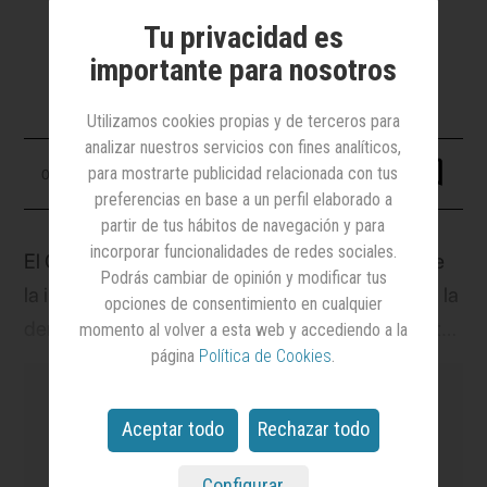
Se trata del primer tratado
internacional jurídicamente vinculante
Tu privacidad es
dedicado a esta materia
importante para nosotros
Utilizamos cookies propias y de terceros para
analizar nuestros servicios con fines analíticos,
para mostrarte publicidad relacionada con tus
06 septiembre 2024
preferencias en base a un perfil elaborado a
partir de tus hábitos de navegación y para
incorporar funcionalidades de redes sociales.
El Convenio Marco del Consejo de Europa sobre
Podrás cambiar de opinión y modificar tus
la inteligencia artificial y los derechos humanos, la
opciones de consentimiento en cualquier
democracia y el Estado de Derecho se ha abierto
momento al volver a esta web y accediendo a la
página
Política de Cookies
.
a la firma en el marco de una conferencia de
ministros de Justicia del Consejo de Europa
Aceptar todo
Rechazar todo
celebrada en Vilna. Se trata del primer tratado
internacional jurídicamente vinculante destinado
es el medio
líder en notoriedad y credibilidad
Configurar