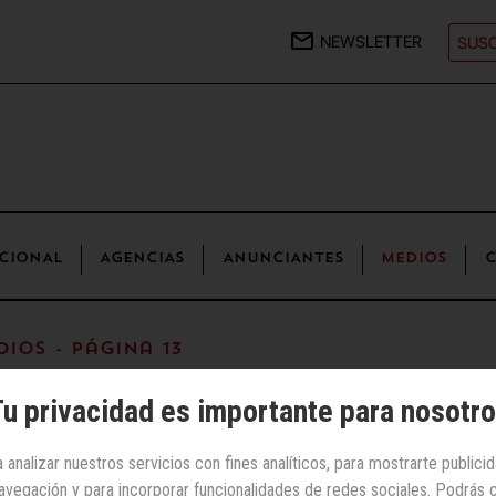
NEWSLETTER
SUSC
CIONAL
AGENCIAS
ANUNCIANTES
MEDIOS
C
ios - Página 13
u privacidad es importante para nosotr
 analizar nuestros servicios con fines analíticos, para mostrarte publici
 navegación y para incorporar funcionalidades de redes sociales. Podrás