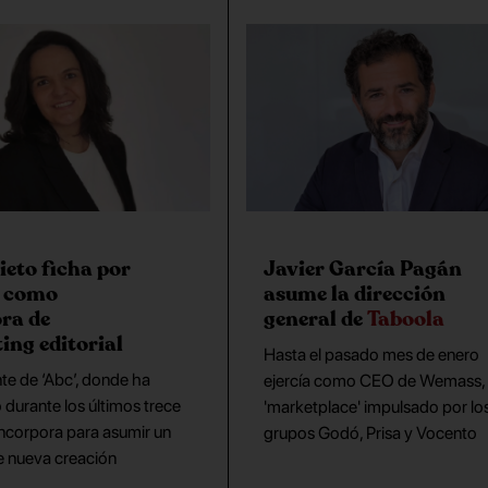
ieto ficha por
Javier García Pagán
como
asume la dirección
ora de
general de
Taboola
ing editorial
Hasta el pasado mes de enero
te de ‘Abc’, donde ha
ejercía como CEO de Wemass,
 durante los últimos trece
'marketplace' impulsado por lo
incorpora para asumir un
grupos Godó, Prisa y Vocento
e nueva creación