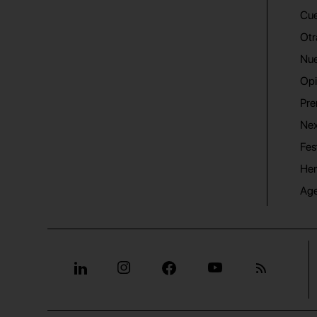
Cue
Otr
Nue
Opi
Pre
Nex
Fes
He
Ag