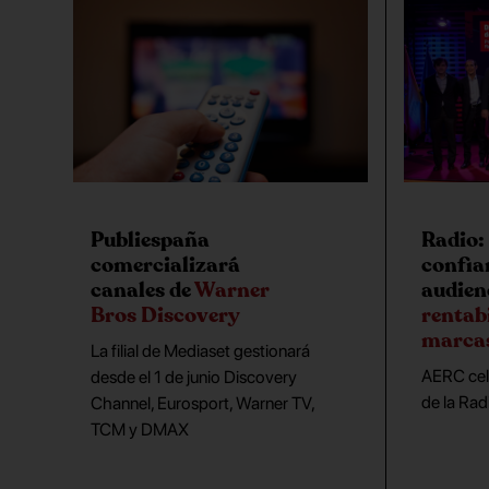
Publiespaña
Radio: 
comercializará
confia
canales de
Warner
audienc
Bros Discovery
rentab
marca
La filial de Mediaset gestionará
AERC cele
desde el 1 de junio Discovery
de la Rad
Channel, Eurosport, Warner TV,
TCM y DMAX