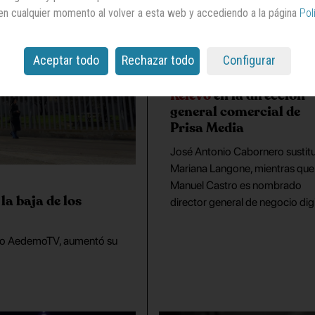
en cualquier momento al volver a esta web y accediendo a la página
Pol
Aceptar todo
Rechazar todo
Configurar
Relevo
en la dirección
general comercial de
Prisa Media
José Antonio Cabornero sustit
Mariana Langone, mientras que
Manuel Castro es nombrado
la baja de los
director general de negocio digi
ximo AedemoTV, aumentó su