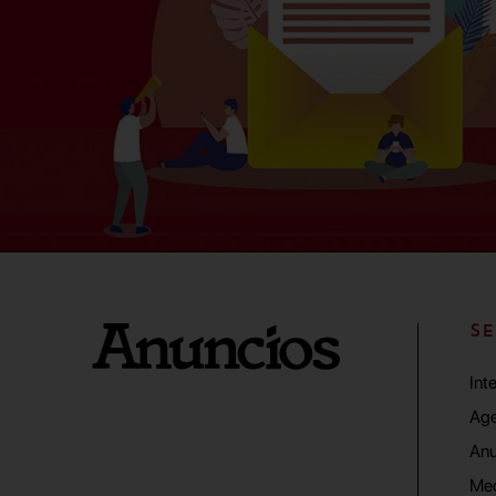
SE
Int
Age
Anu
Me