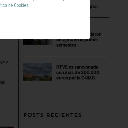
de Prisa Media
ítica de Cookies
.
provienen de digital
Los ingresos de
Atresmedia crecieron
un 2,6% en el primer
semestre
uye a
RTVE es sancionada
con más de 300.000
euros por la CNMC
tal
Posts recientes