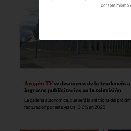
consentimiento 
Aragón TV
se desmarca de la tendencia a 
ingresos publicitarios en la televisión
La cadena autonómica, que será la anfitriona del pró
facturación por esta vía un 13,6% en 2025