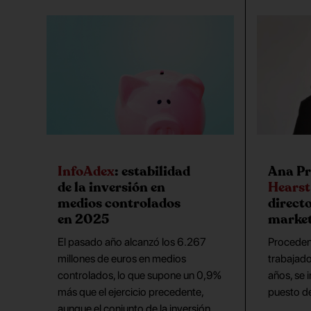
InfoAdex
: estabilidad
Ana Pr
de la inversión en
Hearst
medios controlados
direct
en 2025
market
El pasado año alcanzó los 6.267
Proceden
millones de euros en medios
trabajado
controlados, lo que supone un 0,9%
años, se 
más que el ejercicio precedente,
puesto d
aunque el conjunto de la inversión