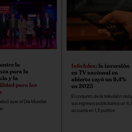
entre la
InfoAdex
: la inversión
nza para la
en TV nacional en
ia y la
abierto cayó un 9,4%
ilidad para las
en 2025
s
El conjunto de la televisión redu
bró ayer el Día Mundial
sus ingresos publicitarios un 4
io
su cuota en 1,5 puntos