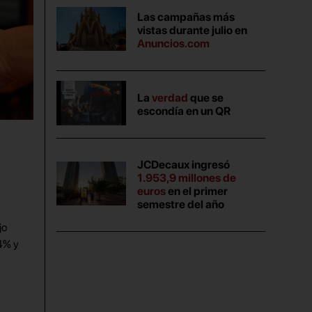
Las campañas más
vistas durante julio en
Anuncios.com
La
verdad
que se
escondía en un QR
JCDecaux ingresó
1.953,9 millones de
euros
en el primer
semestre del año
jo
,4% y