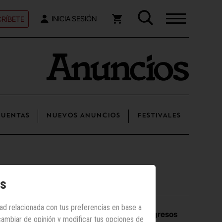
RÍBETE
INICIA SESIÓN
UENTAS
NUEVOS ANUNCIOS
FESTIVALES
os
Los más vistos
dad relacionada con tus preferencias en base a
El 30% de los ingresos
 cambiar de opinión y modificar tus opciones de