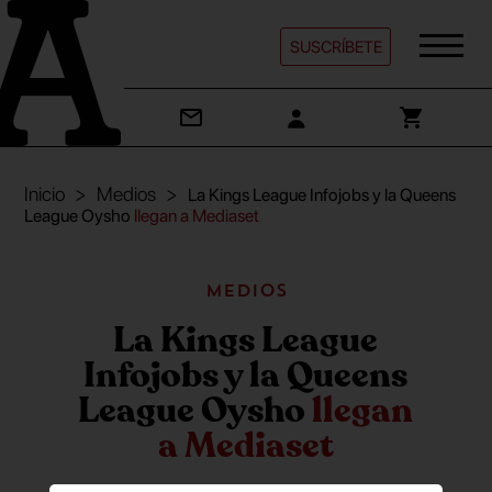
SUSCRÍBETE
Inicio
Medios
La Kings League Infojobs y la Queens
League Oysho
llegan a Mediaset
Medios
La Kings League
Infojobs y la Queens
League Oysho
llegan
a Mediaset