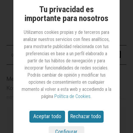
El acuerdo entre el grupo audiovisual y
Kosmos, propietaria de estas
Tu privacidad es
competiciones, se presenta como una
importante para nosotros
colaboración a largo plazo
Utilizamos cookies propias y de terceros para
analizar nuestros servicios con fines analíticos,
para mostrarte publicidad relacionada con tus
preferencias en base a un perfil elaborado a
04 mayo 2023
partir de tus hábitos de navegación y para
incorporar funcionalidades de redes sociales.
Podrás cambiar de opinión y modificar tus
Mediaset España ha cerrado un acuerdo con
opciones de consentimiento en cualquier
Kosmos para la adquisición de los derechos de
momento al volver a esta web y accediendo a la
página
Política de Cookies
.
emisión en abierto de la segunda temporada de la
Kings League Infojobs y de la primera de la
Queens League Oysho. Esta alianza para la
Aceptar todo
Rechazar todo
emisión de ambas competiciones futbolísticas
Configurar