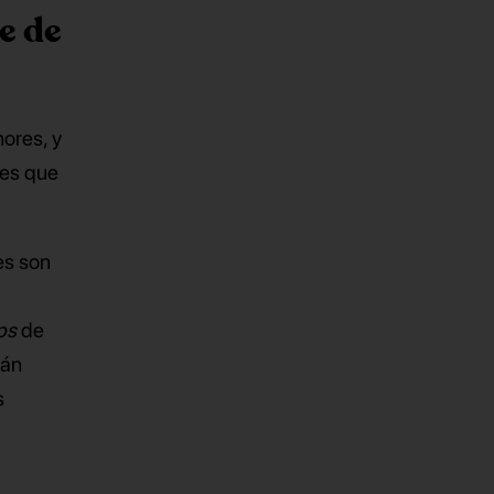
e de
ores, y
nes que
es son
ps
de
rán
s