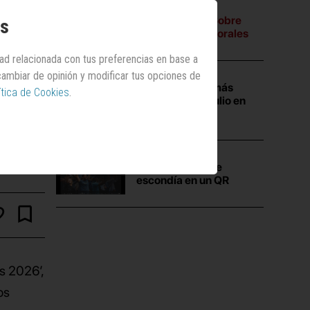
A tres bandas:
Sobre
os
campañas electorales
dad relacionada con tus preferencias en base a
 cambiar de opinión y modificar tus opciones de
Las campañas más
ítica de Cookies
.
vistas durante julio en
Anuncios.com
La
verdad
que se
escondía en un QR
s 2026’,
os