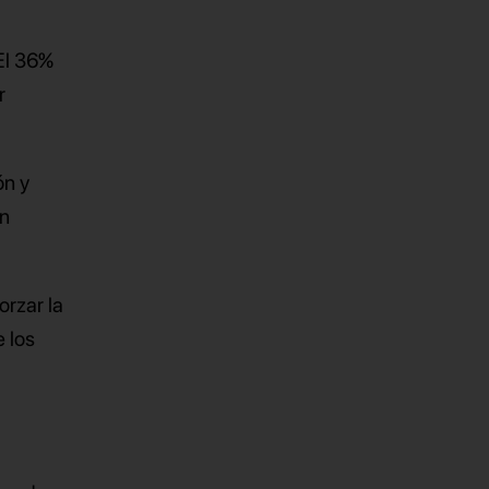
El 36%
r
ón y
en
rzar la
e los