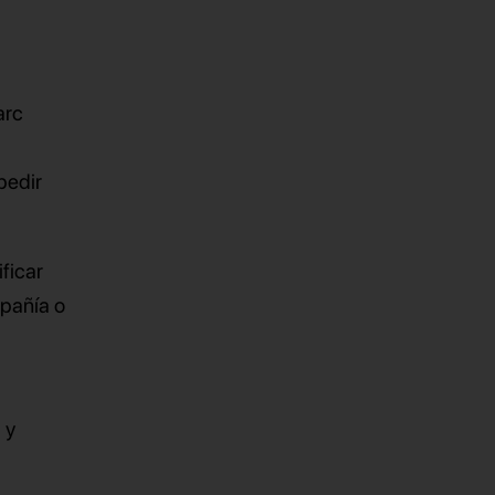
arc
pedir
ficar
mpañía o
 y