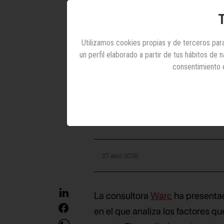
relacio
T
deci
Utilizamos cookies propias y de terceros para
un perfil elaborado a partir de tus hábitos de
consentimiento 
Un análisis de W
transforman los hábit
27 abril 2026
La consultora
Warc
ha presentad
en el que analiza los factores q