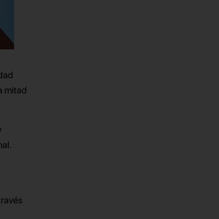
idad
a mitad
y
al.
través