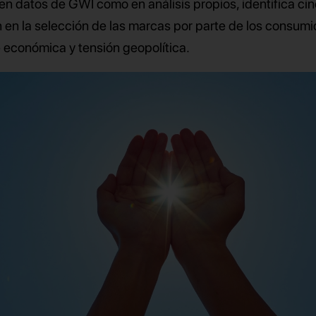
en datos de GWI como en análisis propios, identifica ci
 en la selección de las marcas por parte de los consum
 económica y tensión geopolítica.