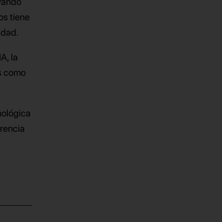
vando
os tiene
idad.
A, la
es como
nológica
arencia