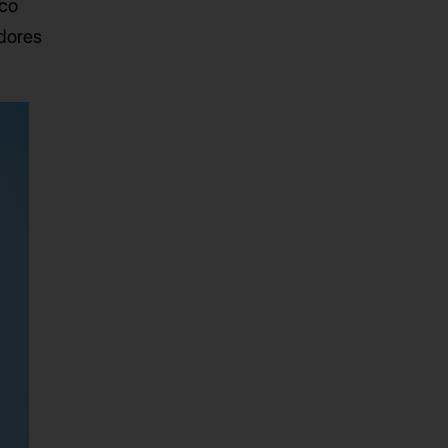
nco
idores