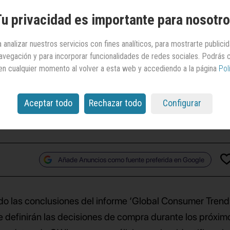
nes e influye en las
u privacidad es importante para nosotr
siones de compra
 analizar nuestros servicios con fines analíticos, para mostrarte publici
 navegación y para incorporar funcionalidades de redes sociales. Podrás
en cualquier momento al volver a esta web y accediendo a la página
Pol
arc revela cómo la incertidumbre y la tecnología
os de consumo, y también la relación entre marcas y
Aceptar todo
Rechazar todo
Configurar
personas
Añade Anuncios como fuente preferida en Google
o las conclusiones del informe ‘Global Consumer Trend
ue definirán las decisiones de compra durante los próxim