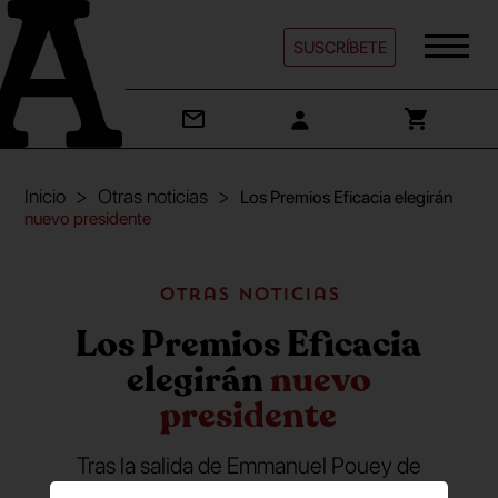
SUSCRÍBETE
Inicio
Otras noticias
Los Premios Eficacia elegirán
nuevo presidente
Otras noticias
Los Premios Eficacia
elegirán
nuevo
presidente
Tras la salida de Emmanuel Pouey de
Mahou San Miguel