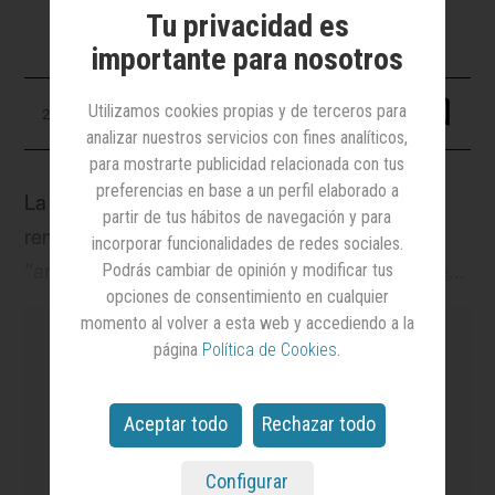
Tu privacidad es
importante para nosotros
Utilizamos cookies propias y de terceros para
27 mayo 2026
analizar nuestros servicios con fines analíticos,
para mostrarte publicidad relacionada con tus
preferencias en base a un perfil elaborado a
La organización de los Premios Eficacia ha
partir de tus hábitos de navegación y para
remitido un comunicado en el que señala que
incorporar funcionalidades de redes sociales.
“ante la comunicación de la salida de
Emmanuel
Podrás cambiar de opinión y modificar tus
opciones de consentimiento en cualquier
Pouey
de Mahou San Miguel como director
momento al volver a esta web y accediendo a la
general de marketing, la presidencia que
página
Política de Cookies
.
ostentaba en el Jurado de los Premios Eficacia
2026 se ve afectada”, aunque no su participación
Aceptar todo
Rechazar todo
es el medio
líder en notoriedad y credibilidad
en el mismo. Esta eventualidad se tratará en la
en el sector de la Publicidad y el Marketing
y el
más leído.
primera reunión del jurado que tendrá lugar el
Configurar