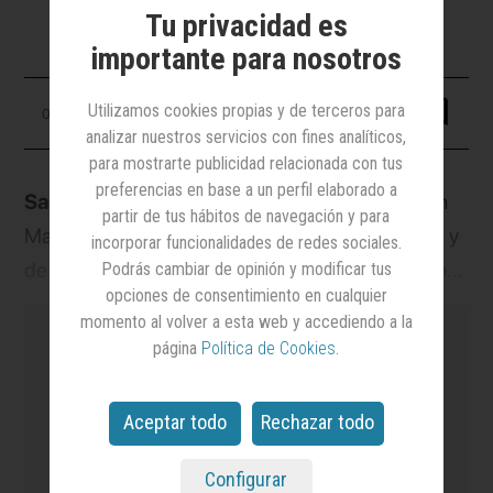
Tu privacidad es
importante para nosotros
Utilizamos cookies propias y de terceros para
03 octubre 2023
analizar nuestros servicios con fines analíticos,
para mostrarte publicidad relacionada con tus
preferencias en base a un perfil elaborado a
Santa Jarana
es una nueva agencia situada en
partir de tus hábitos de navegación y para
Madrid y dedicada a dar servicios de marketing y
incorporar funcionalidades de redes sociales.
de eventos. Está fundada por
Diego Ibáñez
, con
Podrás cambiar de opinión y modificar tus
opciones de consentimiento en cualquier
su experiencia en marketing y comunicación, y
momento al volver a esta web y accediendo a la
María Ortiz
, con larga trayectoria en la
página
Política de Cookies
.
producción de eventos.
Aceptar todo
Rechazar todo
es el medio
líder en notoriedad y credibilidad
en el sector de la Publicidad y el Marketing
y el
más leído.
Configurar