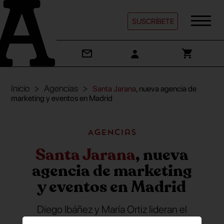
SUSCRÍBETE
Inicio
Agencias
Santa Jarana
, nueva agencia de
marketing y eventos en Madrid
Agencias
Santa Jarana
, nueva
agencia de marketing
y eventos en Madrid
Diego Ibáñez y María Ortiz lideran el
proyecto