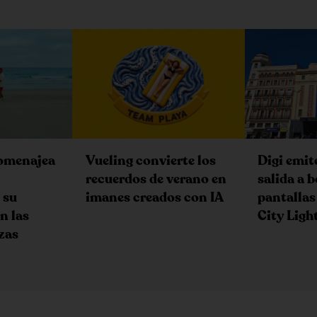
omenajea
Vueling convierte los
Digi emit
recuerdos de verano en
salida a b
 su
imanes creados con IA
pantallas
n las
City Ligh
zas