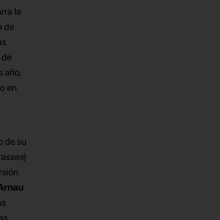
arra la
o de
as
, de
s año,
no en
o de su
rasses
)
rsión
Arnau
as
as.