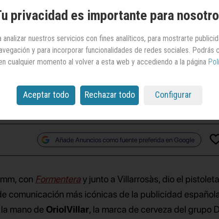
eranos
que nunca
u privacidad es importante para nosotr
cambian
 analizar nuestros servicios con fines analíticos, para mostrarte publici
 navegación y para incorporar funcionalidades de redes sociales. Podrás
en cualquier momento al volver a esta web y accediendo a la página
Pol
lar, la campaña está protagonizada por los actores
moso, Ariadna Llobet, Blanca Parés y Albert Salazar
Aceptar todo
Rechazar todo
Configurar
Añade Anuncios como fuente preferida en Google
Damm, con
Formentera
y junto a Villarrosàs, dio el pistole
 de comunicación más icónicas de la publicidad española
e la mano de
OriolVillar
, la marca de cerveza del grupo