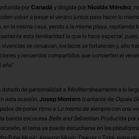
producida por
Canadá
y dirigida por
Nicolás Méndez
, n
iden volver a pasar el verano juntos para hacer lo mism
 en la misma casa, yendo a la misma playa, repitiendo l
samente esta familiaridad la que lo hace especial, pues
vivencias se renuevan, los lazos se fortalecen y, año tra
ciones y recuerdos compartidos que convierten el vera
 año”.
n dotado de personalidad a
Mediterráneamente
a lo larg
En esta ocasión,
Josep Montero
(cantante de
Oques G
gados de poner ritmo a
Lo mismo de siempre
con una ve
e la banda escocesa
Belle and Sebastian
. Producida por
ocasión, el tema ya puede escucharse en las plataform
 YouTube Music, Amazon Music, Deezer y Tidal, entre otr