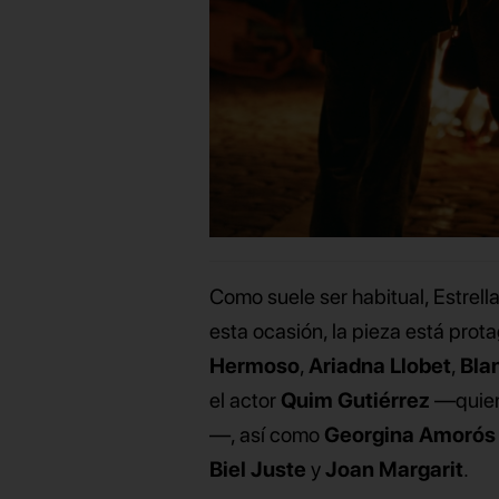
Como suele ser habitual, Estrell
esta ocasión, la pieza está pro
Hermoso
,
Ariadna Llobet
,
Bla
el actor
Quim Gutiérrez
—quien
—, así como
Georgina Amorós
Biel Juste
y
Joan Margarit
.