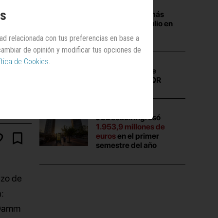
os
Las campañas más
vistas durante julio en
Anuncios.com
dad relacionada con tus preferencias en base a
 cambiar de opinión y modificar tus opciones de
ítica de Cookies
.
La
verdad
que se
escondía en un QR
JCDecaux ingresó
1.953,9 millones de
euros
en el primer
semestre del año
tazo de
:
 Damm