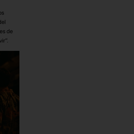
os
del
res de
ir”.