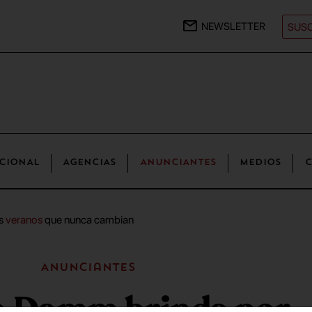
NEWSLETTER
SUSC
CIONAL
AGENCIAS
ANUNCIANTES
MEDIOS
C
os
veranos
que nunca cambian
Anunciantes
la Damm brinda por