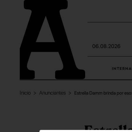
06.08.2026
INTERNA
Inicio
Anunciantes
Estrella Damm brinda por es
Estrel