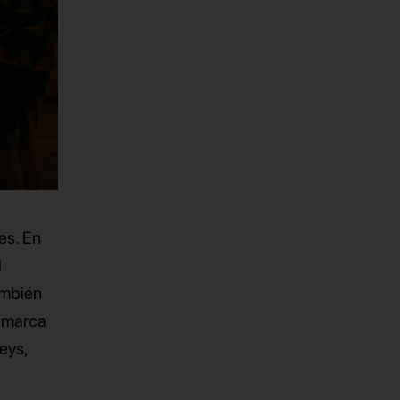
es. En
l
ambién
a marca
eys,