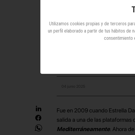
esos
v
T
Utilizamos cookies propias y de terceros para
un perfil elaborado a partir de tus hábitos de
consentimiento 
Creada por OriolVil
Quim Àvila, Pol Her
04 junio 2025
Fue en 2009 cuando Estrella 
salida a una de las plataformas
Mediterráneamente
. Ahora d