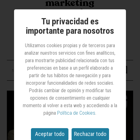
marketing
corporativo y
comunicación
Tu privacidad es
importante para nosotros
Tras la salida de Alfonso Fernández
Utilizamos cookies propias y de terceros para
analizar nuestros servicios con fines analíticos,
para mostrarte publicidad relacionada con tus
preferencias en base a un perfil elaborado a
19 junio 2025
partir de tus hábitos de navegación y para
incorporar funcionalidades de redes sociales.
Podrás cambiar de opinión y modificar tus
opciones de consentimiento en cualquier
momento al volver a esta web y accediendo a la
página
Política de Cookies
.
Aceptar todo
Rechazar todo