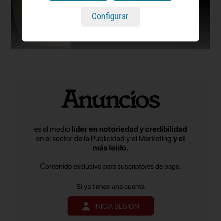
Configurar
es el medio
líder en notoriedad y credibilidad
en el sector de la Publicidad y el Marketing
y el
más leído.
Contenido exclusivo para suscriptores de pago.
Si ya tienes una cuenta
INICIA SESIÓN