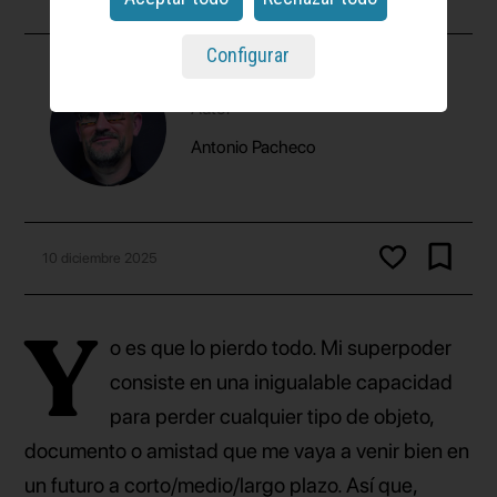
Configurar
Autor
Antonio Pacheco
10 diciembre 2025
Y
o es que lo pierdo todo. Mi superpoder
consiste en una inigualable capacidad
para perder cualquier tipo de objeto,
documento o amistad que me vaya a venir bien en
un futuro a corto/medio/largo plazo. Así que,