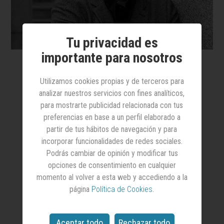
Tu privacidad es
importante para nosotros
Utilizamos cookies propias y de terceros para
La
constante
analizar nuestros servicios con fines analíticos,
para mostrarte publicidad relacionada con tus
En cualquier sarao profesional de los
preferencias en base a un perfil elaborado a
que tiendo a huir en contra de las
partir de tus hábitos de navegación y para
reglas imperantes del networking
incorporar funcionalidades de redes sociales.
intensivo, acaba uno encontrándose
Podrás cambiar de opinión y modificar tus
con gente a la que aprecia y, tras el
opciones de consentimiento en cualquier
abrazo y el “¿cómo estás?” de rigor, se
momento al volver a esta web y accediendo a la
sucede el siguiente comentario: “oye,
página
Política de Cookies
.
te leo en el Anuncios”
Aceptar todo
Rechazar todo