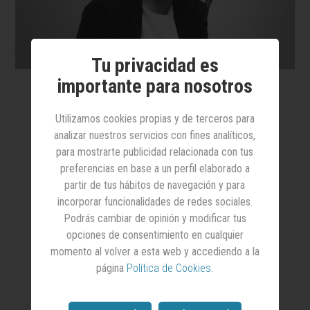
Tu privacidad es
importante para nosotros
Memes
al mando
Utilizamos cookies propias y de terceros para
analizar nuestros servicios con fines analíticos,
para mostrarte publicidad relacionada con tus
La cultura del GIF se ha colado en
preferencias en base a un perfil elaborado a
cada rincón de la agencia. Los memes
partir de tus hábitos de navegación y para
son el nuevo lenguaje, la ironía, la
incorporar funcionalidades de redes sociales.
puntuación obligatoria, y la risa, la
Podrás cambiar de opinión y modificar tus
nueva métrica de 'engagement'
opciones de consentimiento en cualquier
interno. La oficina nunca ha sido tan
momento al volver a esta web y accediendo a la
absurda… ni tan efectiva
página
Política de Cookies
.