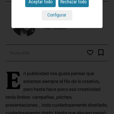
Aceptar todo
Rechazar todo
Configurar
Autor
Mari Vázquez
19 junio 2026
E
n publicidad nos gusta pensar que
estamos siempre al filo de lo creativo,
pero hasta hace poco esa creatividad
tenía límites: campañas,
pitches
,
presentaciones… todo cuidadosamente diseñado,
cuidadosamente rígido. Hasta que alguien pensó: