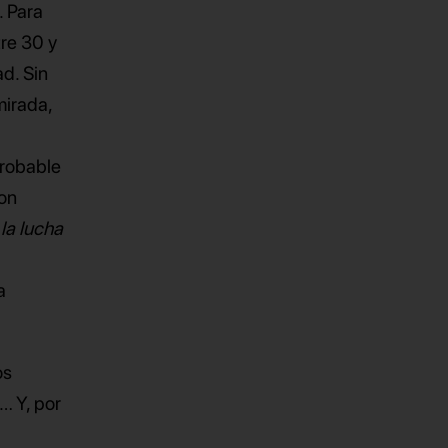
. Para
tre 30 y
d. Sin
mirada,
probable
con
 la lucha
a
os
… Y, por
n