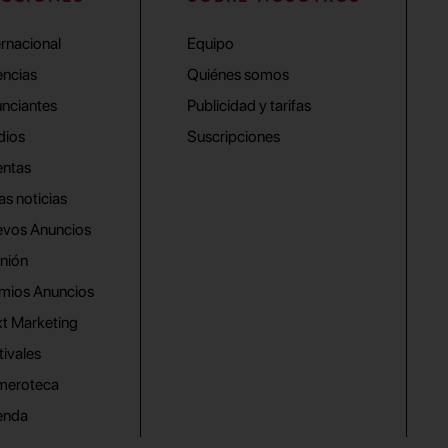
ernacional
Equipo
ncias
Quiénes somos
nciantes
Publicidad y tarifas
dios
Suscripciones
ntas
as noticias
vos Anuncios
nión
mios Anuncios
t Marketing
tivales
meroteca
enda