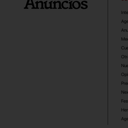
Int
Age
Anu
Me
Cue
Otr
Nue
Opi
Pre
Nex
Fes
He
Ag