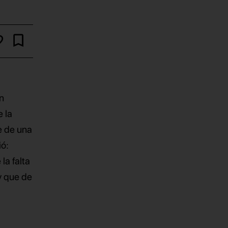
n
e la
e de una
ió:
la falta
y que de