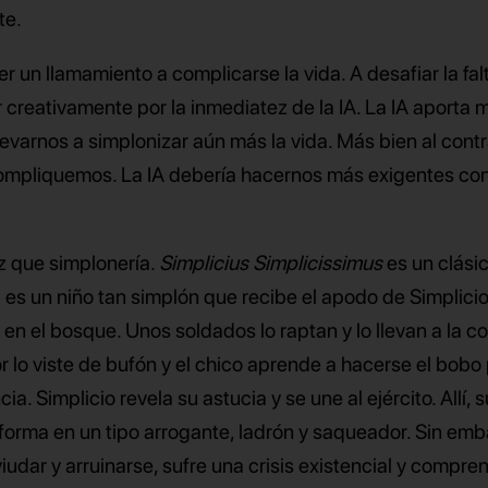
te.
 un llamamiento a complicarse la vida. A desafiar la fal
ar creativamente por la inmediatez de la IA. La IA aporta
evarnos a simplonizar aún más la vida. Más bien al contr
 compliquemos. La IA debería hacernos más exigentes co
ez que simplonería.
Simplicius Simplicissimus
es un clási
es un niño tan simplón que recibe el apodo de Simplicio
 en el bosque. Unos soldados lo raptan y lo llevan a la co
or lo viste de bufón y el chico aprende a hacerse el bobo
ia. Simplicio revela su astucia y se une al ejército. Allí, 
sforma en un tipo arrogante, ladrón y saqueador. Sin emb
udar y arruinarse, sufre una crisis existencial y compre