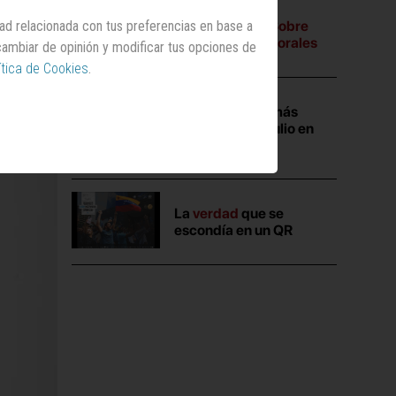
A tres bandas:
Sobre
dad relacionada con tus preferencias en base a
campañas electorales
 cambiar de opinión y modificar tus opciones de
ítica de Cookies
.
Las campañas más
vistas durante julio en
Anuncios.com
La
verdad
que se
escondía en un QR