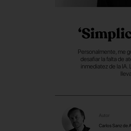
‘Simpli
Personalmente, me gus
desafiar la falta de 
inmediatez de la IA.
llev
Autor
Carlos Sanz de 