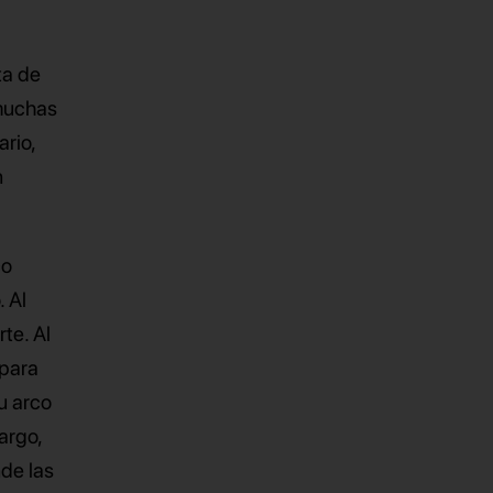
ta de
 muchas
ario,
n
co
. Al
rte. Al
 para
su arco
argo,
nde las