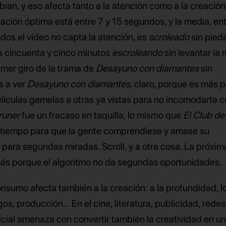
ian, y eso afecta tanto a la atención como a la creación
uración óptima está entre 7 y 15 segundos, y la media, en
ndos el vídeo no capta la atención, es
scroleado
sin pieda
 cincuenta y cinco minutos
escroleando
sin levantar la 
rimer giro de la trama de
Desayuno con diamantes
sin
s a ver
Desayuno con diamantes
, claro, porque es más 
elículas gemelas a otras ya vistas para no incomodarte 
runer
fue un fracaso en taquilla, lo mismo que
El Club de
n tiempo para que la gente comprendiese y amase su
para segundas miradas. Scroll, y a otra cosa. La próxim
amás porque el algoritmo no da segundas oportunidades.
nsumo afecta también a la creación: a la profundidad, l
os, producción… En el cine, literatura, publicidad, redes
tificial amenaza con convertir también la creatividad en u