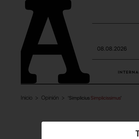
08.08.2026
INTERNA
Inicio
Opinión
‘Simplicius
Simplicissimus
’
T