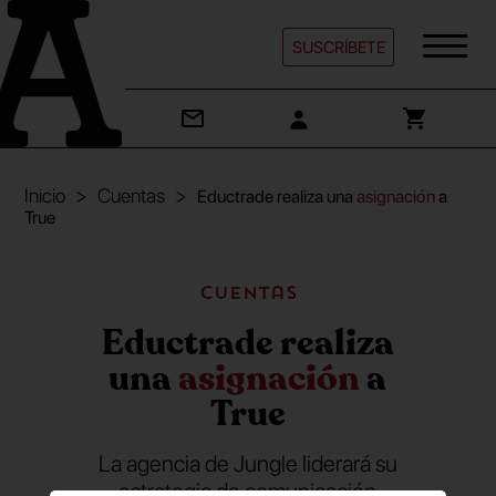
SUSCRÍBETE
Inicio
Cuentas
Eductrade realiza una
asignación
a
True
Cuentas
Eductrade realiza
una
asignación
a
True
La agencia de Jungle liderará su
estrategia de comunicación