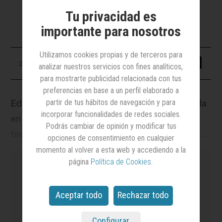
corporativa
Tu privacidad es
importante para nosotros
Utilizamos cookies propias y de terceros para
20 febrero 2025
analizar nuestros servicios con fines analíticos,
para mostrarte publicidad relacionada con tus
preferencias en base a un perfil elaborado a
Eductrade, multinacional española especializada
partir de tus hábitos de navegación y para
incorporar funcionalidades de redes sociales.
en el desarrollo de proyectos vinculados al
Podrás cambiar de opinión y modificar tus
bienestar social, ha seleccionado a True como su
opciones de consentimiento en cualquier
partner
estratégico de comunicación. La agencia,
momento al volver a esta web y accediendo a la
página
Política de Cookies
.
según se ha informado, trabajará en el diseño e
implementación de un plan que refuerce el
posicionamiento de la compañía y amplifique su
Aceptar todo
Rechazar todo
es el medio
líder en notoriedad y credibilidad
impacto positivo a través de la comunicación de
en el sector de la Publicidad y el Marketing
y el
Configurar