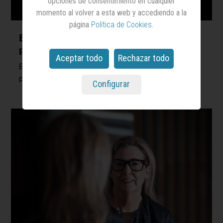
opciones de consentimiento en cualquier
momento al volver a esta web y accediendo a la
página
Política de Cookies
.
Enterogermina comunica sus
probióticos con un
robo
de cine
Aceptar todo
Rechazar todo
En una campaña internacional en la que han tomado
parte las operaciones españolas de MRM y BBDO
Configurar