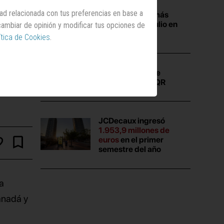
dad relacionada con tus preferencias en base a
Las campañas más
vistas durante julio en
 cambiar de opinión y modificar tus opciones de
Anuncios.com
ítica de Cookies
.
La
verdad
que se
escondía en un QR
JCDecaux ingresó
1.953,9 millones de
euros
en el primer
semestre del año
 a
anadá y