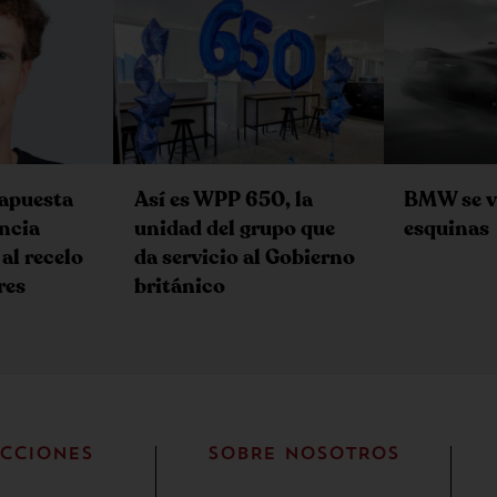
 apuesta
Así es WPP 650, la
BMW se v
encia
unidad del grupo que
esquinas
 al recelo
da servicio al Gobierno
res
británico
CCIONES
SOBRE NOSOTROS