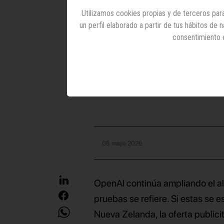
los qu
Utilizamos cookies propias y de terceros para
un perfil elaborado a partir de tus hábitos de
consentimiento 
La fase piloto se hab
08 mayo 2026
OpenAI continúa ampliando el alc
pruebas se refiere. Si estas se
Nueva Zelanda, la oferta publici