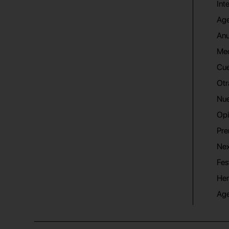
Int
Age
Anu
Me
Cue
Otr
Nue
Opi
Pre
Nex
Fes
He
Ag