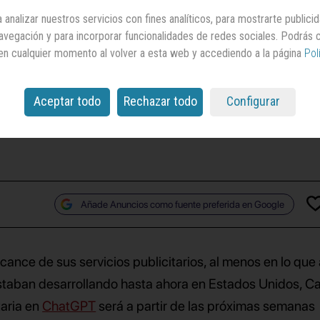
e
ChatGPT
probará
 analizar nuestros servicios con fines analíticos, para mostrarte publici
 navegación y para incorporar funcionalidades de redes sociales. Podrás
sus anuncios
en cualquier momento al volver a esta web y accediendo a la página
Pol
Aceptar todo
Rechazar todo
Configurar
ía desarrollado hasta el momento en Estados Unidos,
Canadá y Nueva Zelanda
Añade Anuncios como fuente preferida en Google
ance de sus servicios publicitarios, al menos en lo que
 estaban desarrollando hasta ahora en Estados Unidos, C
taria en
ChatGPT
será a partir de las próximas semanas