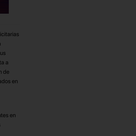
citarias
a
sus
ta a
n de
cados en
ntes en
s