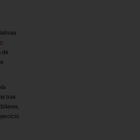
iativas
un
n de
de
vía
ha tras
dólares,
jercicio