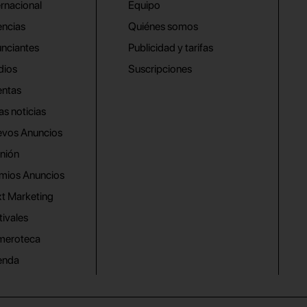
ernacional
Equipo
ncias
Quiénes somos
nciantes
Publicidad y tarifas
dios
Suscripciones
ntas
as noticias
vos Anuncios
nión
mios Anuncios
t Marketing
tivales
meroteca
enda