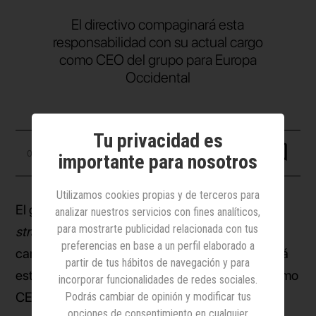
El directivo compaginará esta
responsabilidad con su actual cargo
como CEO del grupo para Europa
Occidental
Tu privacidad es
07 julio 2026
importante para nosotros
Utilizamos cookies propias y de terceros para
El grupo
Havas
ha creado la posición de
chief
analizar nuestros servicios con fines analíticos,
para mostrarte publicidad relacionada con tus
strategy officer
(CSO) y ha nombrado para el
preferencias en base a un perfil elaborado a
cargo a
Raphaël de Andréis
, quien compaginará
partir de tus hábitos de navegación y para
esta responsabilidad con su actual posición como
incorporar funcionalidades de redes sociales.
CEO del grupo para Europa Occidental.
Podrás cambiar de opinión y modificar tus
opciones de consentimiento en cualquier