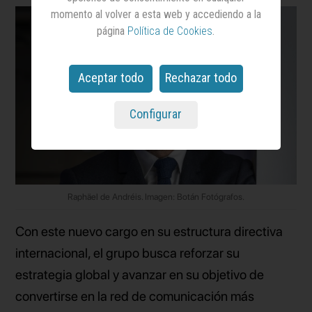
momento al volver a esta web y accediendo a la
página
Política de Cookies
.
Aceptar todo
Rechazar todo
Configurar
Raphäel de Andréis. Imagen: Botán Fotógrafos.
Con este nuevo cargo en su estructura directiva
internacional, el grupo busca reforzar su
estrategia global y avanzar en su objetivo de
convertirse en la red de comunicación más