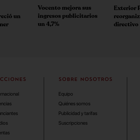
Vocento mejora sus
Exterior 
ingresos publicitarios
reció un
reorganiz
un 4,7%
imer
directivo
CCIONES
SOBRE NOSOTROS
ernacional
Equipo
ncias
Quiénes somos
nciantes
Publicidad y tarifas
dios
Suscripciones
ntas