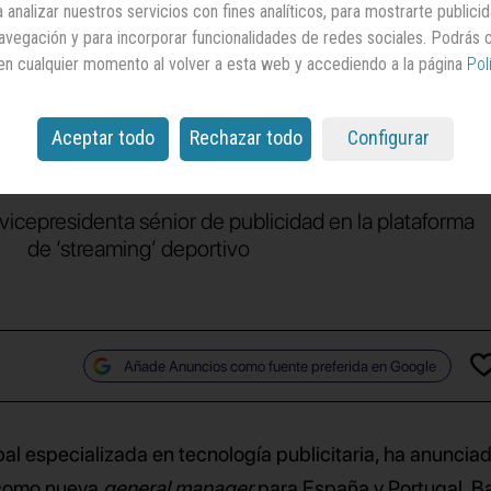
 analizar nuestros servicios con fines analíticos, para mostrarte publici
Desk
como ‘general
 navegación y para incorporar funcionalidades de redes sociales. Podrás
en cualquier momento al volver a esta web y accediendo a la página
Pol
er’ para España y
Portugal
Aceptar todo
Rechazar todo
Configurar
icepresidenta sénior de publicidad en la plataforma
de ‘streaming’ deportivo
Añade Anuncios como fuente preferida en Google
al especializada en tecnología publicitaria, ha anunciad
omo nueva
general manager
para España y Portugal. 