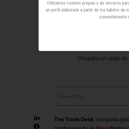
Utilizamos cookies propias y de terceros para
Trade 
un perfil elaborado a partir de tus hábitos de
consentimiento 
manag
Ocupaba el cargo de v
19 enero 2026
The Trade Desk
, compañía glob
nombramiento de
Sara Pastor
c