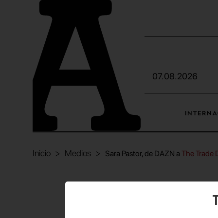
07.08.2026
INTERNA
Inicio
Medios
Sara Pastor, de DAZN a
The Trade 
T
Sara Pa