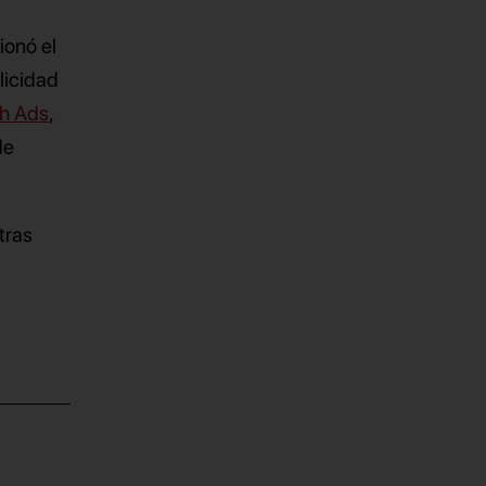
onó el
licidad
ch Ads
,
de
tras