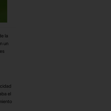
de la
en un
les
icidad
aba el
miento