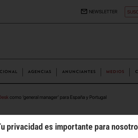
NEWSLETTER
SUSC
CIONAL
AGENCIAS
ANUNCIANTES
MEDIOS
C
Desk
como ‘general manager’ para España y Portugal
Medios
u privacidad es importante para nosotr
stor, de DAZN a
The