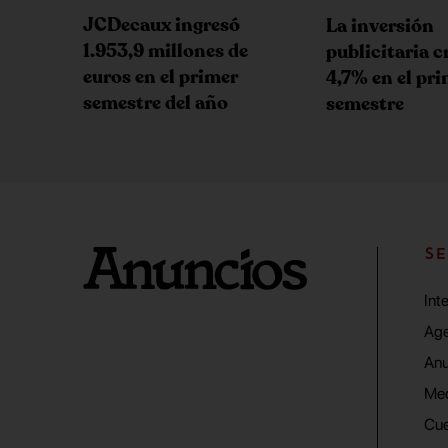
JCDecaux ingresó
La inversión
1.953,9 millones de
publicitaria c
euros en el primer
4,7% en el pr
semestre del año
semestre
SE
Int
Age
Anu
Me
Cue