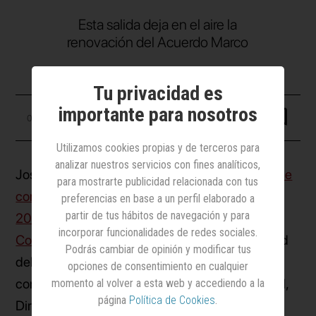
Esta salida deja en el aire la
renovación del Acuerdo Marco
Tu privacidad es
importante para nosotros
08 julio 2026
Utilizamos cookies propias y de terceros para
analizar nuestros servicios con fines analíticos,
José Manuel Nevado,
que asumió la dirección de
para mostrarte publicidad relacionada con tus
comunicación institucional creada en enero de
preferencias en base a un perfil elaborado a
partir de tus hábitos de navegación y para
2024 dentro de la Secretaría de Estado de
incorporar funcionalidades de redes sociales.
Comunicación
, de la que dependía la publicidad
Podrás cambiar de opinión y modificar tus
del Gobierno, ha presentado su dimisión, tal y
opciones de consentimiento en cualquier
como han adelantado medios como Extradigital,
momento al volver a esta web y accediendo a la
página
Política de Cookies
.
Dircomfidencial o El Español, y ha podido