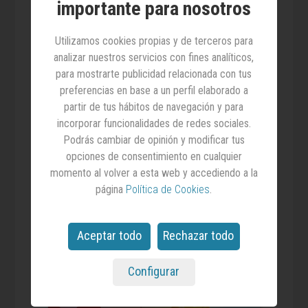
31.07.2026
importante para nosotros
MarketingNews: Informe cervezas
Utilizamos cookies propias y de terceros para
El sector de las cervezas es el protagonista de
este informe de MarketingNews, en el que
analizar nuestros servicios con fines analíticos,
analizamos su evolución y, además, contamos
para mostrarte publicidad relacionada con tus
con el punto de vista de un profesional con
preferencias en base a un perfil elaborado a
gran recorrido como es José Villalobos,
partir de tus hábitos de navegación y para
marketing brand manager en Cervezas
Victoria. Completan estas páginas especiales,
incorporar funcionalidades de redes sociales.
un análisis de la inversión publicitaria del sector
Podrás cambiar de opinión y modificar tus
con datos de InfoAdex.
opciones de consentimiento en cualquier
momento al volver a esta web y accediendo a la
9,00€
Comprar
página
Política de Cookies
.
Aceptar todo
Rechazar todo
Configurar