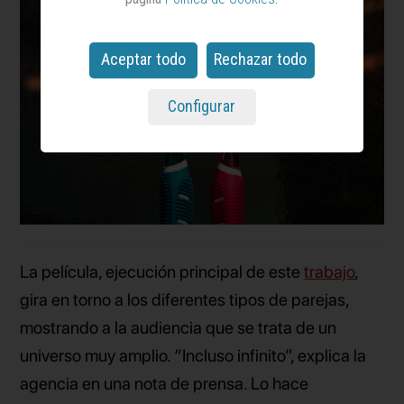
Aceptar todo
Rechazar todo
Configurar
La película, ejecución principal de este
trabajo
,
gira en torno a los diferentes tipos de parejas,
mostrando a la audiencia que se trata de un
universo muy amplio. “Incluso infinito”, explica la
agencia en una nota de prensa. Lo hace