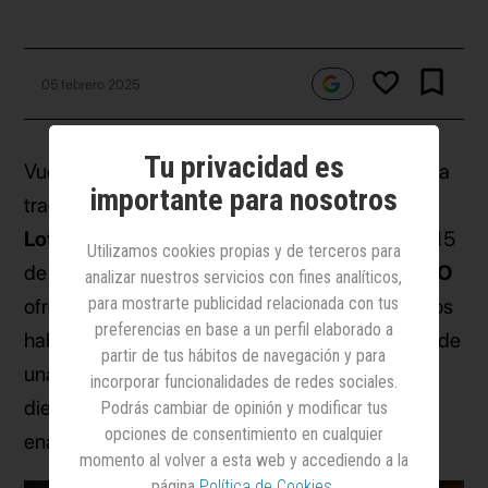
05 febrero 2025
Tu privacidad es
Vuelve San Valentín y, con esta celebración, el ya
importante para nosotros
tradicional Sorteo Extraordinario que organiza
Lotería Nacional
, que tendrá lugar el próximo 15
Utilizamos cookies propias y de terceros para
de febrero. En esta ocasión,
Contrapunto BBDO
analizar nuestros servicios con fines analíticos,
para mostrarte publicidad relacionada con tus
ofrece una propuesta que rompe con los códigos
preferencias en base a un perfil elaborado a
habituales de este sorteo al hablar de amor desde
partir de tus hábitos de navegación y para
una perspectiva diferente: la de los cepillos de
incorporar funcionalidades de redes sociales.
dientes que conviven en el baño de los
Podrás cambiar de opinión y modificar tus
opciones de consentimiento en cualquier
enamorados.
momento al volver a esta web y accediendo a la
página
Política de Cookies
.