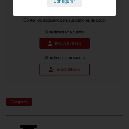
Configurar
en el sector de la Publicidad y el Marketing
y el
más leído.
Contenido exclusivo para suscriptores de pago.
Si ya tienes una cuenta
INICIA SESIÓN
Si no tienes una cuenta
SUSCRÍBETE
Campaña