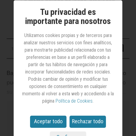
La marca gallega de leche, propiedad
de Grupo Lence, estrena un spot en
Tu privacidad es
televisión creado por Anarchy
importante para nosotros
Utilizamos cookies propias y de terceros para
analizar nuestros servicios con fines analíticos,
11 marzo 2024
para mostrarte publicidad relacionada con tus
preferencias en base a un perfil elaborado a
partir de tus hábitos de navegación y para
incorporar funcionalidades de redes sociales.
Bajo el lema
Actitud Río. Puro coraje
y con el foco
Podrás cambiar de opinión y modificar tus
puesto en la mujer, Río de Galicia ha emprendido
opciones de consentimiento en cualquier
su primera campaña en televisión nacional, de la
momento al volver a esta web y accediendo a la
mano de Avante, que se encarga de la
página
Política de Cookies
.
planificación en medios, y de Anarchy, agencia
responsable de la creatividad de la marca.
Aceptar todo
Rechazar todo
es el medio
líder en notoriedad y credibilidad