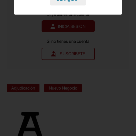
ciudadanía”, se explica.
Contenido exclusivo para suscriptores de pago.
Si ya tienes una cuenta
INICIA SESIÓN
Si no tienes una cuenta
SUSCRÍBETE
Adjudicación
Nuevo Negocio