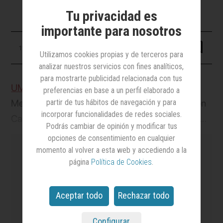
Tu privacidad es
importante para nosotros
11 julio 2025
Utilizamos cookies propias y de terceros para
analizar nuestros servicios con fines analíticos,
para mostrarte publicidad relacionada con tus
UM
, agencia que forma parte del grupo IPG
preferencias en base a un perfil elaborado a
partir de tus hábitos de navegación y para
Mediabrands, ha sido elegida por la Corporación
incorporar funcionalidades de redes sociales.
Catalana de Medios Audiovisuales (CCMA) para
Podrás cambiar de opinión y modificar tus
manejar su estrategia de medios en el contexto
opciones de consentimiento en cualquier
del proceso de transformación en el que está
momento al volver a esta web y accediendo a la
página
Política de Cookies
.
inmersa la entidad pública. “Esta colaboración
permite consolidar la misión de servicio público
es el medio
líder en notoriedad y credibilidad
Aceptar todo
Rechazar todo
de 3Cat como la factoría de contenidos de
en el sector de la Publicidad y el Marketing
y el
más leído.
calidad y en catalán, para conectar con toda la
Configurar