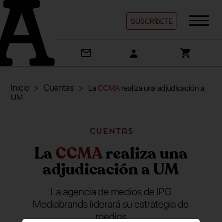
SUSCRÍBETE
Inicio
Cuentas
La
CCMA
realiza una adjudicación a
UM
Cuentas
La
CCMA
realiza una
adjudicación a UM
La agencia de medios de IPG
Mediabrands liderará su estrategia de
medios